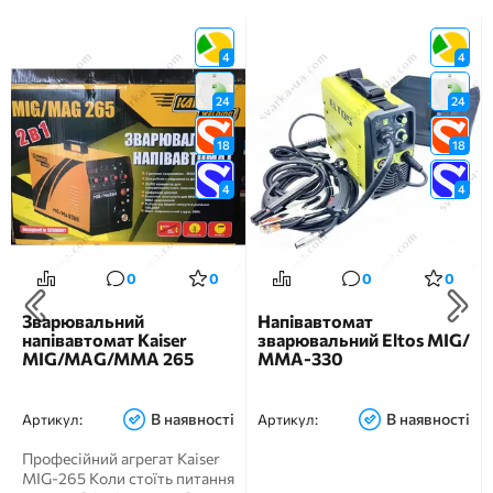
4
4
24
24
18
18
4
4
0
0
0
0
Зварювальний
Напівавтомат
напівавтомат Kaiser
зварювальний Eltos MIG/
MIG/MAG/MMA 265
ММА-330
В наявності
В наявності
Артикул:
Артикул:
Професійний агрегат Kaiser
MIG-265 Коли стоїть питання