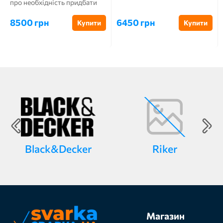
про необхідність придбати
надійний зварюва...
8500 грн
6450 грн
Купити
Купити
Black&Decker
Riker
Магазин