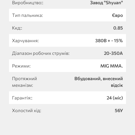
Виробництво::
Завод "Shyuan"
Тип пальника:
Євро
Ккд::
0.85
Харчування:
380В + - 15%
Діапазон робочих струмів:
20-350А
Режими:
MIG MMA.
Протяжний
Вбудований, внесений
механізм:
відсік
Гарантія::
24 (міс)
Холостий хід:
56У