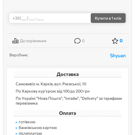
Купити
в 1 клік
0
До порівняння
0
Виробник:
Shyuan
Доставка
Самовивіз: м. Харків, вул. Раєвської, 10
По Харкову кур'єром: від 100 до 200 грн
По Україні: "Нова Пошта", "Інтайм", "Delivery" за тарифами
перевізника
Оплата
готівкою
банківською картою
післяплатою