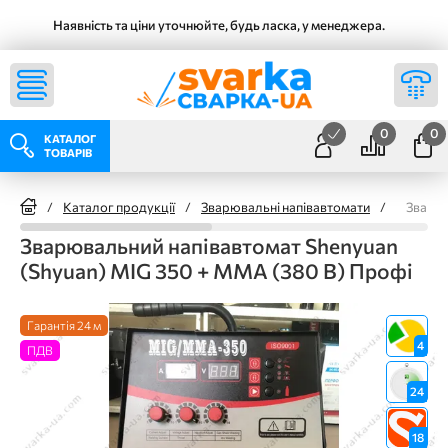
Наявність та ціни уточнюйте, будь ласка, у менеджера.
0
0
КАТАЛОГ
ТОВАРІВ
/
Каталог продукції
/
Зварювальні напівавтомати
/
Зварюв
Зварювальний напівавтомат Shenyuan
(Shyuan) MIG 350 + MMA (380 В) Профі
Гарантія 24 м
4
ПДВ
24
18