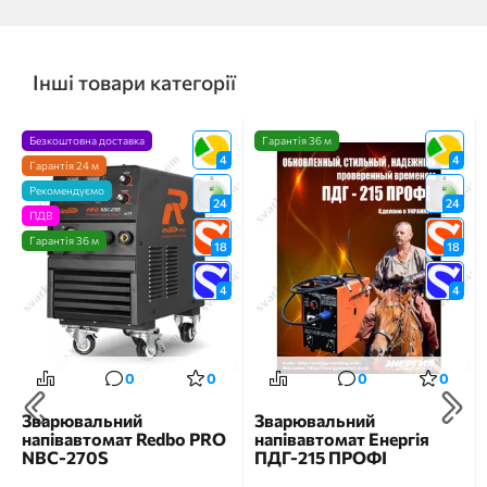
Інші товари категорії
Безкоштовна доставка
Гарантія 36 м
4
4
Гарантія 24 м
Рекомендуємо
24
24
ПДВ
Гарантія 36 м
18
18
4
4
0
0
0
0
Зварювальний
Зварювальний
напівавтомат Redbo PRO
напівавтомат Енергія
NBC-270S
ПДГ-215 ПРОФІ