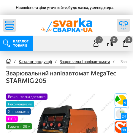
Наявність та ціни уточнюйте, будь ласка, у менеджера.
0
0
КАТАЛОГ
ТОВАРІВ
/
Каталог продукції
/
Зварювальні напівавтомати
/
Зварюв
Зварювальний напівавтомат MegaTec
STARMIG 205
Безкоштовна доставка
4
Рекомендуємо
Хіт продажів
24
ПДВ
Гарантія 36 м
18