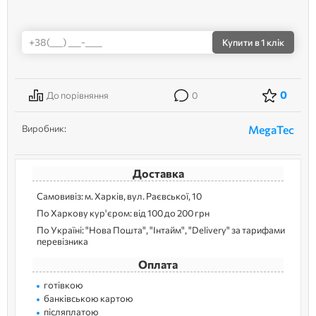
Купити
в 1 клік
0
До порівняння
0
Виробник:
MegaTec
Доставка
Самовивіз: м. Харків, вул. Раєвської, 10
По Харкову кур'єром: від 100 до 200 грн
По Україні: "Нова Пошта", "Інтайм", "Delivery" за тарифами
перевізника
Оплата
готівкою
банківською картою
післяплатою