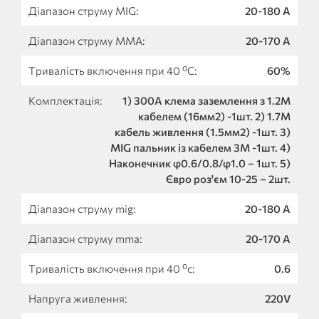
Діапазон струму MIG:
20-180 А
Діапазон струму MMA:
20-170 А
Тривалість включення при 40 ⁰С:
60%
Комплектація:
1) 300A клема заземлення з 1.2M
кабелем (16мм2) -1шт. 2) 1.7M
кабель живлення (1.5мм2) -1шт. 3)
MIG пальник із кабелем 3M -1шт. 4)
Наконечник φ0.6/0.8/φ1.0 – 1шт. 5)
Євро роз'єм 10-25 – 2шт.
Діапазон струму mig:
20-180 А
Діапазон струму mma:
20-170 А
Тривалість включення при 40 ⁰с:
0.6
Напруга живлення:
220V