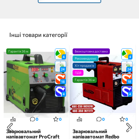
Інші товари категорії
Гарантія 36 м
Безкоштовна доставка
4
4
Рекомендуємо
Хіт продажів
24
24
ПДВ
Гарантія 36 м
18
18
4
4
0
0
0
0
Зварювальний
Зварювальний
напівавтомат ProCraft
напівавтомат Redbo