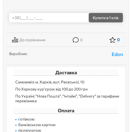
Купити
в 1 клік
0
До порівняння
0
Виробник:
Edon
Доставка
Самовивіз: м. Харків, вул. Раєвської, 10
По Харкову кур'єром: від 100 до 200 грн
По Україні: "Нова Пошта", "Інтайм", "Delivery" за тарифами
перевізника
Оплата
готівкою
банківською картою
післяплатою