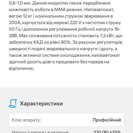
0,6-1,0 мм. Даною моделлю також передбачена
можливість роботи в ММА режимі. Напівавтомат,
вагою 12 кг і номінальним струмом зварювання в
200А, харчується від мережі 220 V з частотою струму
50 Гц і діапазоном регулювання робочої напруги 16-
28В. Max споживана потужність становить 7,2 кВт, що
забезпечує ККД на рівні 80%. За рахунок регуляторів
швидкості подачі зварювального напруги і дроту, а
також активної системи охолодження, напівавтомат
здатний досить довго працювати без перерв на
відпочинок.
Характеристики
Клас апарату:
Професійний
Напруга мережі живлення:
220 (В) ±15%