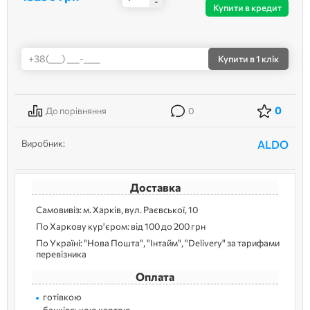
-
Купити в кредит
Купити
в 1 клік
0
До порівняння
0
Виробник:
ALDO
Доставка
Самовивіз: м. Харків, вул. Раєвської, 10
По Харкову кур'єром: від 100 до 200 грн
По Україні: "Нова Пошта", "Інтайм", "Delivery" за тарифами
перевізника
Оплата
готівкою
банківською картою