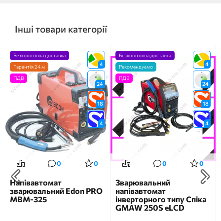
Інші товари категорії
Безкоштовна доставка
Безкоштовна доставка
4
4
Гарантія 24 м
Рекомендуємо
ПДВ
ПДВ
24
24
18
18
4
4
0
0
0
0
Напівавтомат
Зварювальний
зварювальний Edon PRO
напівавтомат
MBM-325
інверторного типу Спіка
GMAW 250S eLCD