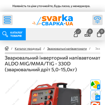
Наявність та ціни уточнюйте, будь ласка, у менеджера.
0
0
КАТАЛОГ
ТОВАРІВ
/
Каталог продукції
/
Зварювальні напівавтомати
/
Зварюв
Зварювальний інверторний напівавтомат
ALDO MIG/MMA/TIG - 330D
(зварювальний дріт 5,0-15,0кг)
4
24