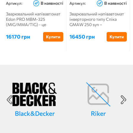
В наявності
В наявності
Артикул:
Артикул:
Зварювальний напівавтомат
Зварювальний напівавтомат
Edon PRO MBM-325
інверторного типу Спіка
(MIG/MMA/TIG) - це
GMAW 250 syn –
високоякісне та
синергетичне пристрій для
багатофункціональне об...
об...
16170 грн
16450 грн
Купити
Купити
Black&Decker
Riker