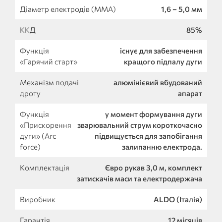
Діаметр електродів (MMA)
1,6 – 5,0 мм
ККД
85%
Функція
існує для забезпечення
«Гарячий старт»
кращого підпалу дуги
Механізм подачі
алюмінієвий вбудований
дроту
апарат
Функція
у момент формування дуги
«Прискорення
зварювальний струм короткочасно
дуги» (Arc
підвищується для запобігання
force)
залипанню електрода.
Комплектація
Євро рукав 3,0 м, комплект
затискачів маси та електродержача
Виробник
ALDO (Італія)
Гарантія
12 місяців