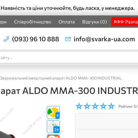
Наявність та ціни уточнюйте, будь ласка, у менеджера.
ери
Співробітництво
Оплата
Відгуки (0)
ᐈᐈᐈ Разп
(093) 96 10 888
info@svarka-ua.com
Зварювальний інверторний апарат ALDO MMA-300 INDUSTRIAL
апарат ALDO MMA-300 INDUSTR
Рейтинг
5/
4
24