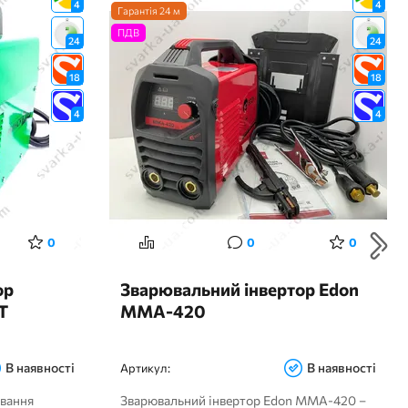
4
4
Гарантія 24 м
ПДВ
24
24
18
18
4
4
0
0
0
ор
Зварювальний інвертор Edon
T
MMA-420
В наявності
В наявності
Артикул:
ювання
Зварювальний інвертор Edon MMA-420 –