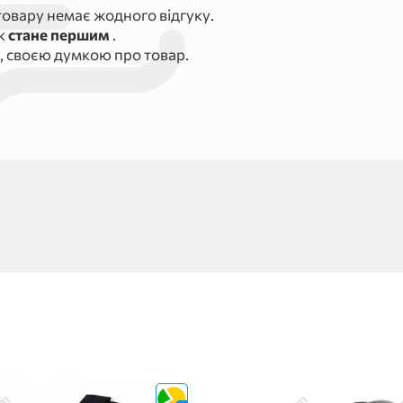
овару немає жодного відгуку.
ук
стане першим
.
, своєю думкою про товар.