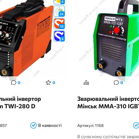
4
24
18
4
0
0
0
ьний інвертор
Зварювальний інверт
n TWI-280 D
Мінськ ММА-310 IGB
В наявності
 857
Артикул:
1168
В сучасному суспільстві звар