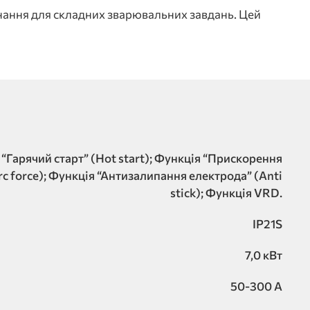
ння для складних зварювальних завдань. Цей
“Гарячий старт” (Hot start); Функція “Прискорення
rc force); Функція “Антизалипання електрода” (Anti
stick); Функція VRD.
IP21S
7,0 кВт
50-300 А