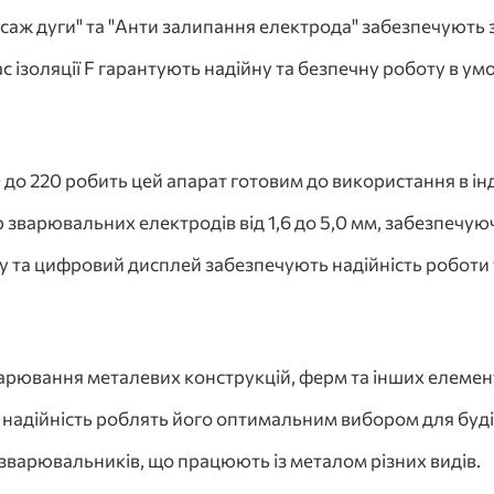
рсаж дуги" та "Анти залипання електрода" забезпечують 
с ізоляції F гарантують надійну та безпечну роботу в умо
 до 220 робить цей апарат готовим до використання в ін
р зварювальних електродів від 1,6 до 5,0 мм, забезпечую
іву та цифровий дисплей забезпечують надійність робот
варювання металевих конструкцій, ферм та інших елемент
 надійність роблять його оптимальним вибором для буд
зварювальників, що працюють із металом різних видів.