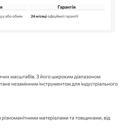
я
Гарантія
ру або обмін
24 місяці
офіційної гарантії
чих масштабів. З його широким діапазоном
стане незамінним інструментом для індустріального
з різноманітними матеріалами та товщинами, від