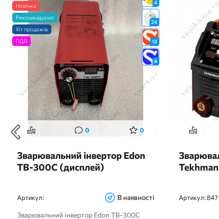
4
Новінка
Рекомендуємо
24
Хіт продажів
ПДВ
18
4
0
0
Зварювальний інвертор Edon
Зварювал
ТВ-300C (дисплей)
Tekhman
В наявності
Артикул:
Артикул:
847
Зварювальний інвертор Edon TB-300C