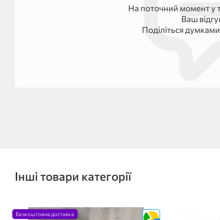
На поточний момент у т
Ваш відг
Поділіться думками
Інші товари категорії
Безкоштовна доставка