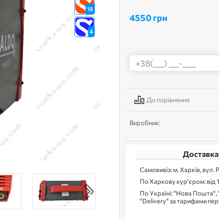
18
4550 грн
4
До порівняння
Виробник:
Доставка
Самовивіз: м. Харків, вул. 
По Харкову кур'єром: від 
По Україні: "Нова Пошта", 
"Delivery" за тарифами пе