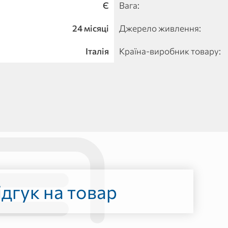
Є
Вага:
24 місяці
Джерело живлення:
Італія
Країна-виробник товару:
дгук на товар