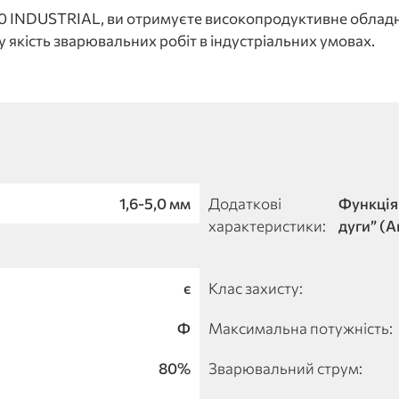
NDUSTRIAL, ви отримуєте високопродуктивне обладна
у якість зварювальних робіт в індустріальних умовах.
1,6-5,0 мм
Додаткові
Функція 
характеристики:
дуги” (A
є
Клас захисту:
Ф
Максимальна потужність:
80%
Зварювальний струм: