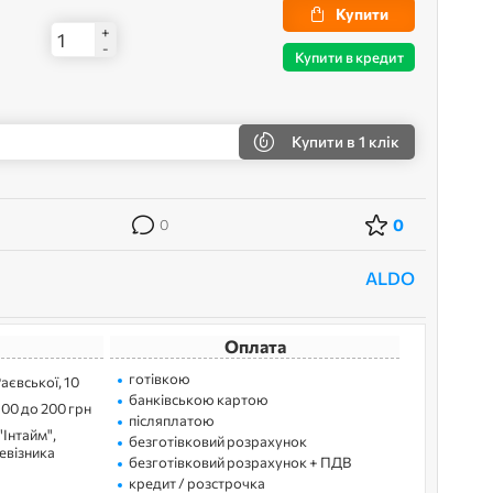
Купити
+
-
Купити в кредит
Купити
в 1 клік
0
0
ALDO
Оплата
готівкою
Раєвської, 10
банківською картою
100 до 200 грн
післяплатою
"Інтайм",
безготівковий розрахунок
ревізника
безготівковий розрахунок + ПДВ
кредит / розстрочка