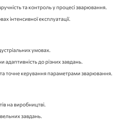
зручність та контроль у процесі зварювання.
вах інтенсивної експлуатації.
дустріальних умовах.
чи адаптивність до різних завдань.
и та точне керування параметрами зварювання.
ів на виробництві.
івельних завдань.