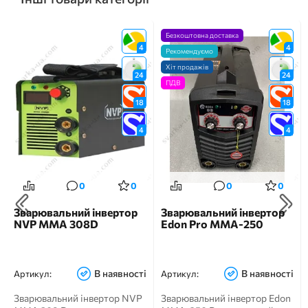
Безкоштовна доставка
4
4
Рекомендуємо
Хіт продажів
24
24
ПДВ
18
18
4
4
0
0
0
0
Зварювальний інвертор
Зварювальний інвертор
NVP MMA 308D
Edon Pro MMA-250
В наявності
В наявності
Артикул:
Артикул:
Зварювальний інвертор NVP
Зварювальний інвертор Edon