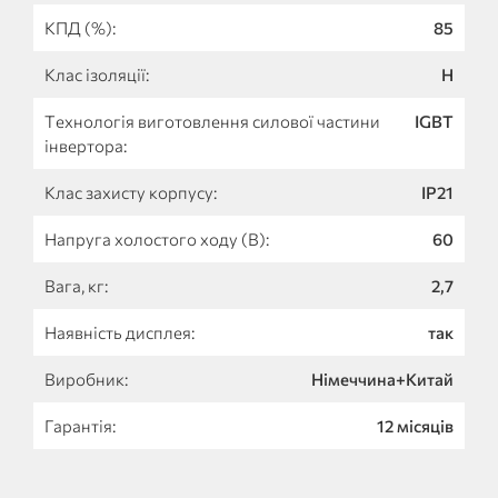
КПД (%):
85
Клас ізоляції:
H
Технологія виготовлення силової частини
IGBT
інвертора:
Клас захисту корпусу:
IP21
Напруга холостого ходу (В):
60
Вага, кг:
2,7
Наявність дисплея:
так
Виробник:
Німеччина+Китай
Гарантія:
12 місяців