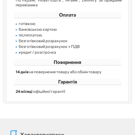
По Україні: "Нова Пошта", "Інтайм", "Delivery" за тарифами
перевізника
Оплата
готівкою
банківською картою
післяплатою
безготівковий розрахунок
безготівковий розрахунок + ПДВ
кредит / розстрочка
Повернення
14 днів
на повернення товару або обмін товару
Гарантія
24 місяці
офіційної гарантії
Характеристики