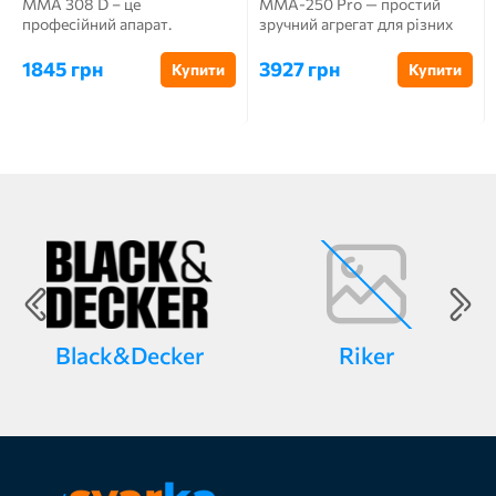
MMA 308 D – це
MMA-250 Pro — простий
професійний апарат.
зручний агрегат для різних
Потужна і вдосконалена
типів зварювання...
модель. В...
1845 грн
3927 грн
Купити
Купити
Black&Decker
Riker