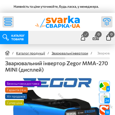
Наявність та ціни уточнюйте, будь ласка, у менеджера.
0
0
КАТАЛОГ
ТОВАРІВ
/
Каталог продукції
/
Зварювальні інвертори
/
Зварювальн
Зварювальний інвертор Zegor MMA-270
MINI (дисплей)
Безкоштовна доставка
4
Гарантія 24 м
Хіт продажів
24
Супер ціна
18