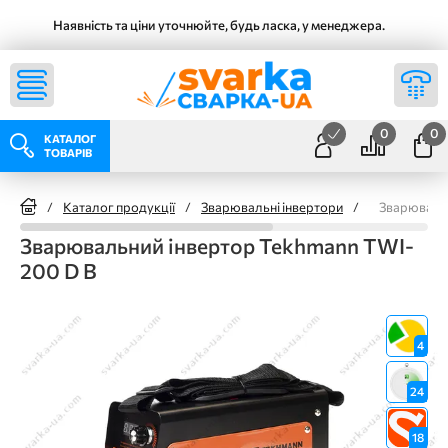
Наявність та ціни уточнюйте, будь ласка, у менеджера.
0
0
КАТАЛОГ
ТОВАРІВ
/
Каталог продукції
/
Зварювальні інвертори
/
Зварювальн
Зварювальний інвертор Tekhmann TWI-
200 D В
4
24
18