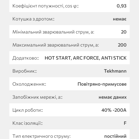
Коефіцієнт потужності, cos φ::
0,93
Котушка з дротом::
немає
Мінімальний зварювальний струм, а:
20
Максимальний зварювальний струм, а:
200
Додатково::
HOT START, ARC FORCE, ANTI STICK
Виробник::
Tekhmann
Охолодження::
Повітряно-примусове
Запобіжник мережі, а::
немає даних
Цикл роботи::
40% -200А
Клас ізоляції::
F
Тип електричного струму:
постійний