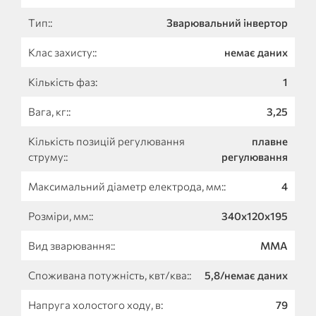
Тип::
Зварювальний інвертор
Клас захисту::
немає даних
Кількість фаз:
1
Вага, кг::
3,25
Кількість позицій регулювання
плавне
струму::
регулювання
Максимальний діаметр електрода, мм::
4
Розміри, мм::
340х120х195
Вид зварювання::
MMA
Споживана потужність, квт/ква::
5,8/немає даних
Напруга холостого ходу, в:
79