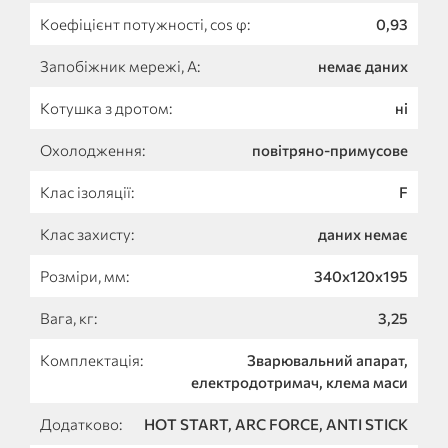
Коефіцієнт потужності, cos φ:
0,93
Запобіжник мережі, А:
немає даних
Котушка з дротом:
ні
Охолодження:
повітряно-примусове
Клас ізоляції:
F
Клас захисту:
даних немає
Розміри, мм:
340х120х195
Вага, кг:
3,25
Комплектація:
Зварювальний апарат,
електродотримач, клема маси
Додатково:
HOT START, ARC FORCE, ANTI STICK