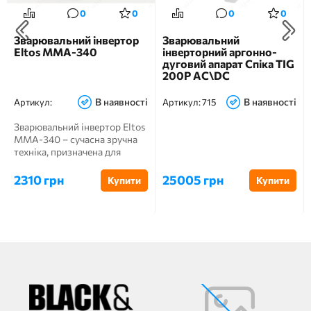
0
0
0
0
Зварювальний інвертор
Зварювальний
Eltos MMA-340
інверторний аргонно-
дуговий апарат Спіка TIG
200P AC\DC
В наявності
В наявності
Артикул:
Артикул:
715
Зварювальний інвертор Eltos
MMA-340 – сучасна зручна
техніка, призначена для
створення прями...
2310 грн
25005 грн
Купити
Купити