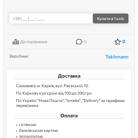
Купити
в 1 клік
0
До порівняння
0
Виробник:
Tekhmann
Доставка
Самовивіз: м. Харків, вул. Раєвської, 10
По Харкову кур'єром: від 100 до 200 грн
По Україні: "Нова Пошта", "Інтайм", "Delivery" за тарифами
перевізника
Оплата
готівкою
банківською картою
післяплатою