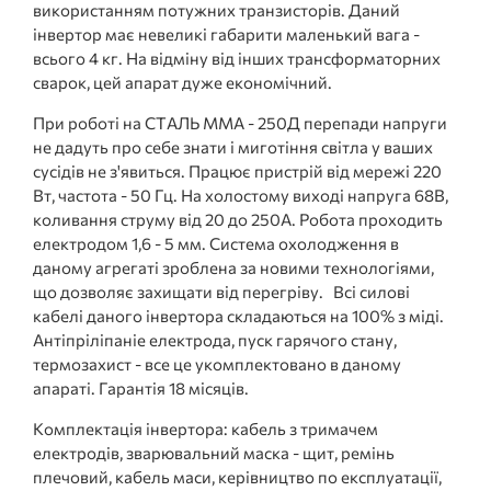
використанням потужних транзисторів. Даний
інвертор має невеликі габарити маленький вага -
всього 4 кг. На відміну від інших трансформаторних
сварок, цей апарат дуже економічний.
При роботі на СТАЛЬ ММА - 250Д перепади напруги
не дадуть про себе знати і миготіння світла у ваших
сусідів не з'явиться. Працює пристрій від мережі 220
Вт, частота - 50 Гц. На холостому виході напруга 68В,
коливання струму від 20 до 250А. Робота проходить
електродом 1,6 - 5 мм. Система охолодження в
даному агрегаті зроблена за новими технологіями,
що дозволяє захищати від перегріву. Всі силові
кабелі даного інвертора складаються на 100% з міді.
Антіпріліпаніе електрода, пуск гарячого стану,
термозахист - все це укомплектовано в даному
апараті. Гарантія 18 місяців.
Комплектація інвертора: кабель з тримачем
електродів, зварювальний маска - щит, ремінь
плечовий, кабель маси, керівництво по експлуатації,