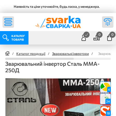
Наявність та ціни уточнюйте, будь ласка, у менеджера.
0
0
КАТАЛОГ
ТОВАРІВ
/
Каталог продукції
/
Зварювальні інвертори
/
Зварюваль
Зварювальний інвертор Сталь MMA-
250Д
4
24
18