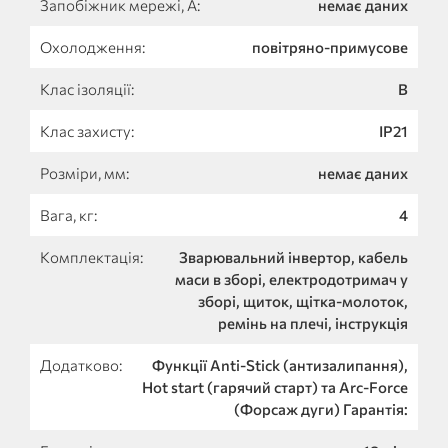
Запобіжник мережі, А:
немає даних
Охолодження:
повітряно-примусове
Клас ізоляції:
B
Клас захисту:
IP21
Розміри, мм:
немає даних
Вага, кг:
4
Комплектація:
Зварювальний інвертор, кабель
маси в зборі, електродотримач у
зборі, щиток, щітка-молоток,
ремінь на плечі, інструкція
Додатково:
Функції Anti-Stick (антизалипання),
Hot start (гарячий старт) та Arc-Force
(Форсаж дуги) Гарантія: