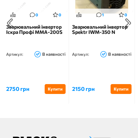
0
0
1
0
Зварювальний інвертор
Зварювальний інвертор
Іскра Профі MMA-200S
Spektr IWM-350 N
В наявності
В наявності
Артикул:
Артикул:
2750 грн
2150 грн
Купити
Купити