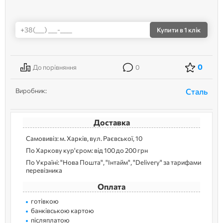
Купити
в 1 клік
0
До порівняння
0
Виробник:
Сталь
Доставка
Самовивіз: м. Харків, вул. Раєвської, 10
По Харкову кур'єром: від 100 до 200 грн
По Україні: "Нова Пошта", "Інтайм", "Delivery" за тарифами
перевізника
Оплата
готівкою
банківською картою
післяплатою