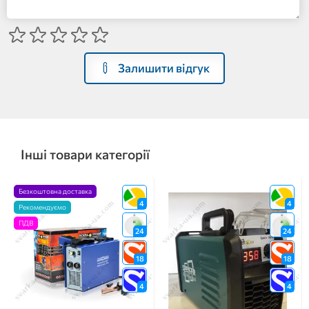
Залишити відгук
Інші товари категорії
Безкоштовна доставка
4
4
Рекомендуємо
ПДВ
24
24
18
18
4
4