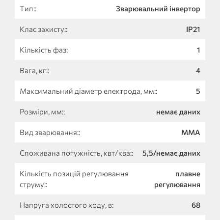
Тип::
Зварювальний інвертор
Клас захисту::
IP21
Кількість фаз:
1
Вага, кг::
4
Максимальний діаметр електрода, мм::
5
Розміри, мм::
немає даних
Вид зварювання::
MMA
Споживана потужність, квт/ква::
5,5/немає даних
Кількість позицій регулювання
плавне
струму::
регулювання
Напруга холостого ходу, в:
68