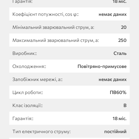
Гарантія:
18 міс.
Коефіцієнт потужності, cos φ::
немає даних
Мінімальний зварювальний струм, а:
20
Максимальний зварювальний струм, а:
250
Виробник::
Сталь
Охолодження::
Повітряно-примусове
Запобіжник мережі, а::
немає даних
Цикл роботи::
ПВ60%
Клас ізоляції::
B
Гарантія::
18 міс.
Тип електричного струму:
постійний