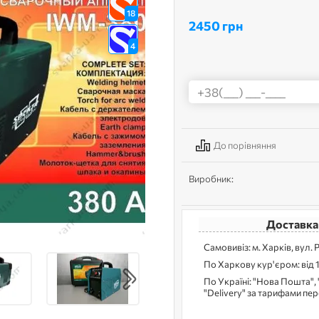
18
2450 грн
4
До порівняння
Виробник:
Доставка
Самовивіз: м. Харків, вул. 
По Харкову кур'єром: від 
По Україні: "Нова Пошта", 
"Delivery" за тарифами пе