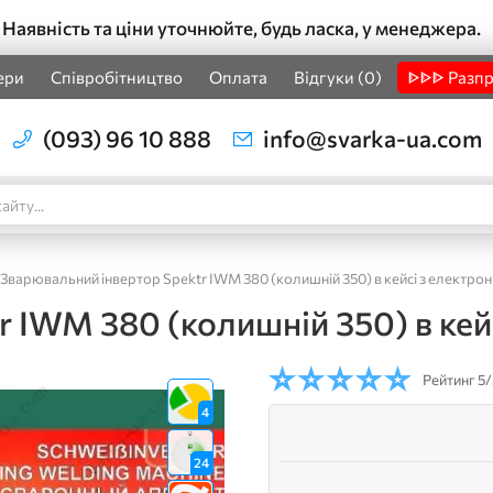
Наявність та ціни уточнюйте, будь ласка, у менеджера.
ери
Співробітництво
Оплата
Відгуки (0)
ᐈᐈᐈ Разп
(093) 96 10 888
info@svarka-ua.com
Зварювальний інвертор Spektr IWM 380 (колишній 350) в кейсі з електро
 IWM 380 (колишній 350) в кей
Рейтинг
5/
4
24