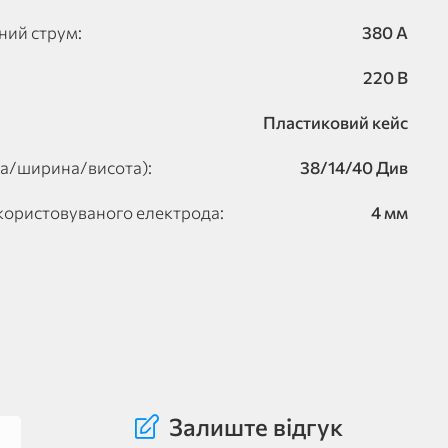
ий струм:
380 А
220 В
Пластиковий кейс
на/ширина/висота):
38/14/40 Див
користовуваного електрода:
4 мм
Залиште відгук