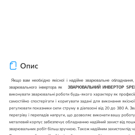
Опис
 Якщо вам необхідно якісної і надійне зварювальне обладнання, за допомогою якого ви змогли б виконувати зварювальні роботи будь-якої складності, уважно ознайомтеся з характеристиками такого 
зварювального інвертора як 
 ЗВАРЮВАЛЬНИЙ ИНВЕРТОР SPEKT
виконувати зварювальні роботи будь-якого характеру як професі
самостійно спостерігати і коригувати задані для виконання які
регулювати показники сили струму в діапазоні від 20 до 380 А. З
перегріву і перепадів напруги, що дозволяє виконати вашу роботу
металевий корпус забезпечує обладнанню надійний захист від пошк
зварювальних робіт більш зручною. Також надійним захистом під час 