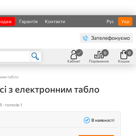
родаж
Гарантія
Контакти
Рус
Укр
Зателефонуємо
0
0
Кабінет
Порівняння
Кошик
нним табло
сі з електронним табло
5 - голосів: 1
В наявності