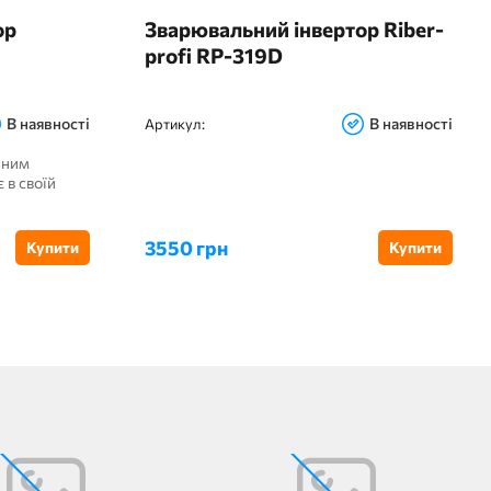
ор
Зварювальний інвертор Riber-
profi RP-319D
В наявності
В наявності
Артикул:
зним
 в своїй
3550 грн
Купити
Купити