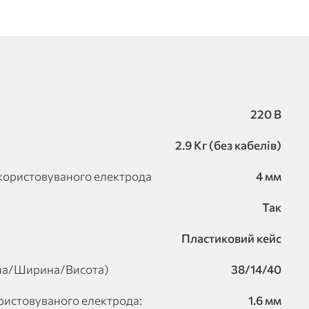
220 В
2.9 Кг (без кабелів)
користовуваного електрода
4 мм
Так
Пластиковий кейс
на/Ширина/Висота)
38/14/40
ристовуваного електрода:
1.6 мм