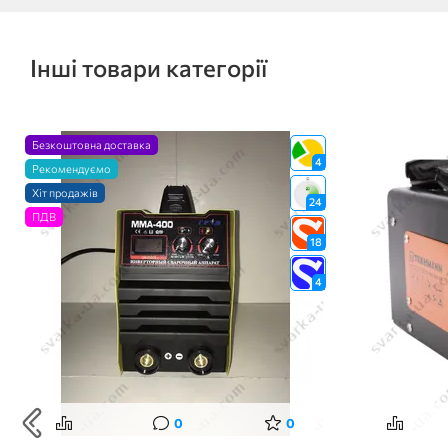
Інші товари категорії
Безкоштовна доставка
4
Рекомендуємо
Хіт продажів
24
ПДВ
18
4
0
0