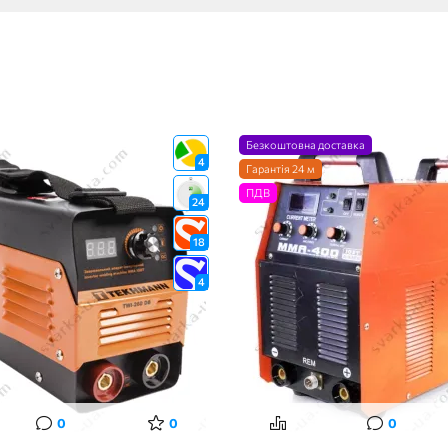
Безкоштовна доставка
4
Гарантія 24 м
ПДВ
24
18
4
0
0
0