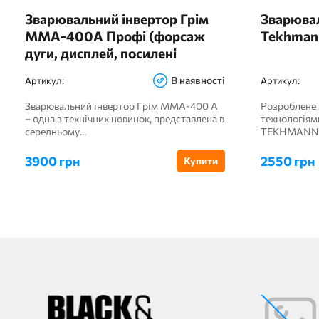
Зварювальний інвертор Грім
Зварювал
MMA-400A Профі (форсаж
Tekhman
дуги, дисплей, посилені
байонети, кабелю 3м)
В наявності
Артикул:
Артикул:
Зварювальний інвертор Грім MMA-400 А
Розроблене 
– одна з технічних новинок, представлена ​​в
технологіям
середньому...
TEKHMANN T
3900 грн
2550 грн
Купити