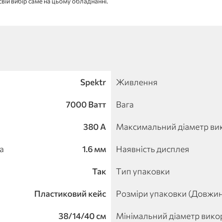
вій вибір саме на цьому обладнанні. 
Spektr
Живлення
7000 Ватт
Вага
380 А
Максимальний діаметр ви
а
1.6 мм
Наявність дисплея
Так
Тип упаковки
Пластиковий кейс
Розміри упаковки (Довжи
38/14/40 см
Мінімальний діаметр вико