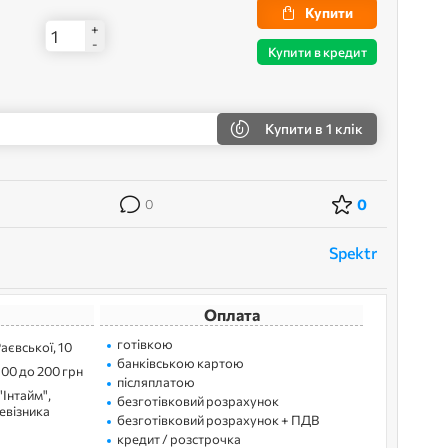
Купити
+
-
Купити в кредит
Купити
в 1 клік
0
0
Spektr
Оплата
готівкою
Раєвської, 10
банківською картою
100 до 200 грн
післяплатою
"Інтайм",
безготівковий розрахунок
ревізника
безготівковий розрахунок + ПДВ
кредит / розстрочка