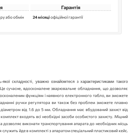
я
Гарантія
ру або обмін
24 місяці
офіційної гарантії
 Це сучасне, вдосконалене зварювальне обладнання, що дозволяє 
сконаленим функціям і наявного електронного табло, ви зможете 
ладнанні ручки регулятора ви також без проблем зможете плавно 
діаметром від 1.6 до 5 мм. Обладнання має вбудований захист від 
омплект входять всі необхідні засоби особистого захисту. Міцний 
а дозволяє виконати транспортування апарата до необхідних місць 
я служить йде в комплекті з апаратом спеціальний пластиковий кейс. 