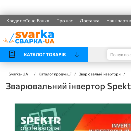
Кредит «Сенс-Банк»
Про нас
Доставка
Наші партн
КАТАЛОГ ТОВАРІВ
Svarka-UA
/
Каталог продукції
/
Зварювальні інвертори
/
Зварювальний інвертор Spektr