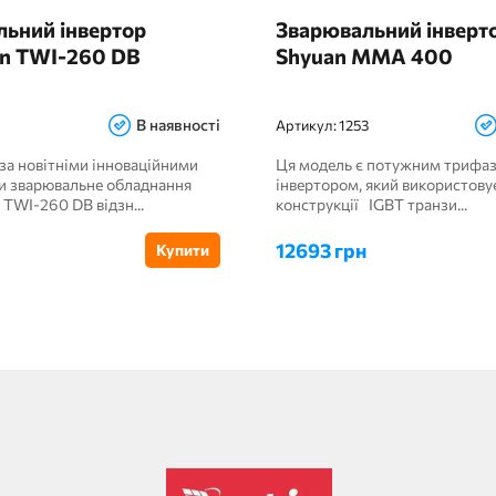
ьний інвертор
Зварювальний інверт
n TWI-260 DB
Shyuan MMA 400
В наявності
Артикул:
1253
за новітніми інноваційними
Ця модель є потужним трифа
и зварювальне обладнання
інвертором, який використовує
WI-260 DB відзн...
конструкції IGBT транзи...
12693 грн
Купити