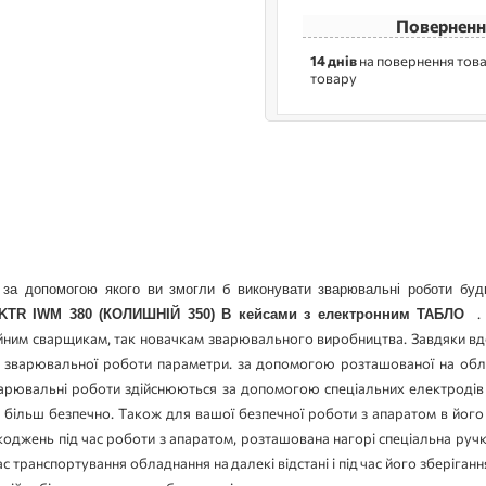
Поверненн
14 днів
на повернення това
товару
.
R IWM 380 (КОЛИШНІЙ 350) В кейсами з електронним ТАБЛО 
йним сварщикам, так новачкам зварювального виробництва. Завдяки вдо
сної зварювальної роботи параметри. за допомогою розташованої на об
варювальні роботи здійснюються за допомогою спеціальних електродів 
 більш безпечно. Також для вашої безпечної роботи з апаратом в його к
оджень під час роботи з апаратом, розташована нагорі спеціальна ручк
транспортування обладнання на далекі відстані і під час його зберіганн