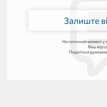
Залиште ві
На поточний момент у т
Ваш відг
Поділіться думками