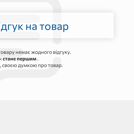
дгук на товар
овару немає жодного відгуку.
ук
стане першим
.
, своєю думкою про товар.