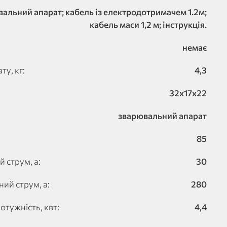
альний апарат; кабель із електродотримачем 1.2м;
кабель маси 1,2 м; інструкція.
немає
у, кг:
4,3
32х17х22
зварювальний апарат
85
 струм, а:
30
й струм, а:
280
тужність, квт:
4,4