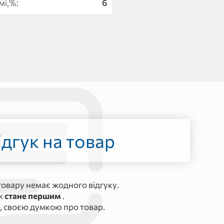
мі,%:
6
дгук на товар
овару немає жодного відгуку.
ук
стане першим
.
, своєю думкою про товар.