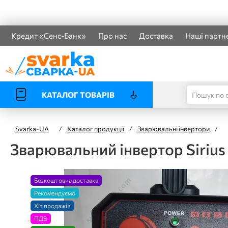
Кредит «Сенс-Банк»
Про нас
Доставка
Наші партн
КАТАЛОГ ТОВАРІВ
Svarka-UA
/
Каталог продукції
/
Зварювальні інвертори
/
Зварювальний інвертор Siriu
Безкоштовна доставка
Рекомендуємо
Хіт продажів
ПДВ