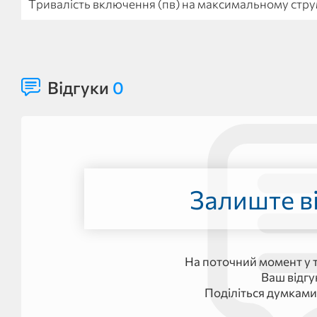
Тривалість включення (пв) на максимальному стру
Відгуки
0
Залиште ві
На поточний момент у т
Ваш відг
Поділіться думками