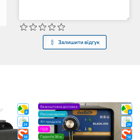
Залишити відгук
Безкоштовна доставка
4
4
Рекомендуємо
Хіт продажів
24
24
ПДВ
Гарантія 36 м
18
18