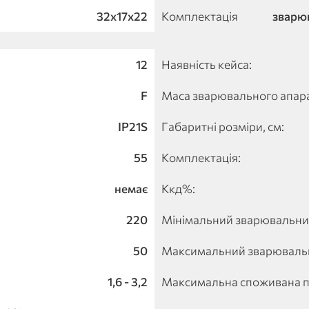
32х17х22
Комплектація
зварюв
12
Наявність кейса:
F
Маса зварювального апарат
IP21S
Габаритні розміри, см:
55
Комплектація:
немає
Ккд%:
220
Мінімальний зварювальний
50
Максимальний зварювальни
1,6 - 3,2
Максимальна споживана по