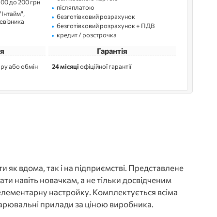
100 до 200 грн
післяплатою
"Інтайм",
безготівковий розрахунок
ревізника
безготівковий розрахунок + ПДВ
кредит / розстрочка
я
Гарантія
ру або обмін
24 місяці
офіційної гарантії
 як вдома, так і на підприємстві. Представлене
ти навіть новачкам, а не тільки досвідченим
 елементарну настройку. Комплектується всіма
зварювальні прилади за ціною виробника.