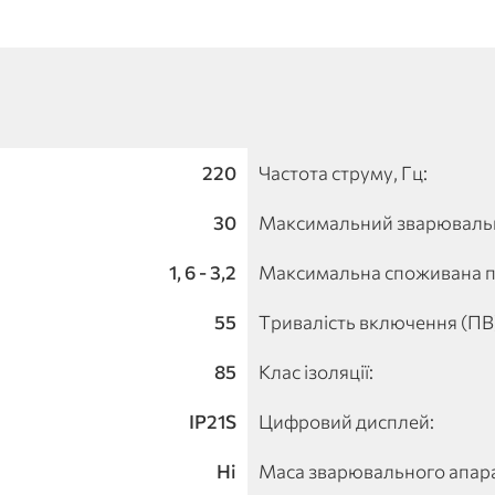
220
Частота струму, Гц:
30
Максимальний зварювальн
1, 6 - 3,2
Максимальна споживана по
55
Тривалість включення (ПВ)
85
Клас ізоляції:
IP21S
Цифровий дисплей:
Ні
Маса зварювального апарат