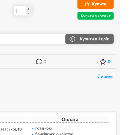
Купити
+
-
Купити в кредит
Купити
в 1 клік
0
0
Сириус
Оплата
готівкою
Раєвської, 10
банківською картою