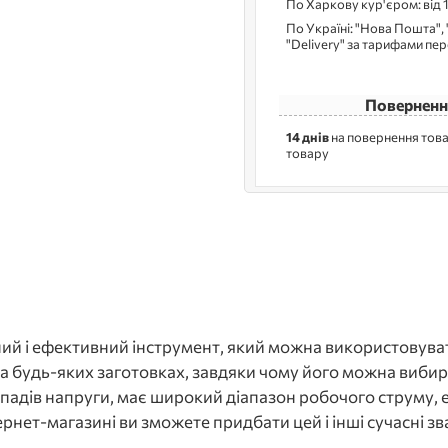
По Харкову кур'єром: від 
По Україні: "Нова Пошта", 
"Delivery" за тарифами пе
Поверненн
14 днів
на повернення това
товару
й і ефективний інструмент, який можна використовувати
 будь-яких заготовках, завдяки чому його можна вибира
епадів напруги, має широкий діапазон робочого струму,
рнет-магазині ви зможете придбати цей і інші сучасні 