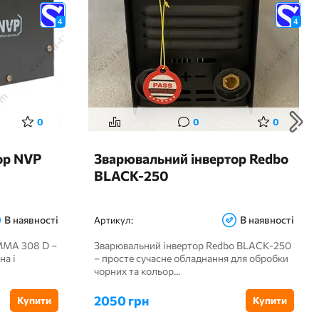
4
4
0
0
0
ор NVP
Зварювальний інвертор Redbo
BLACK-250
В наявності
В наявності
Артикул:
MMA 308 D –
Зварювальний інвертор Redbo BLACK-250
на і
– просте сучасне обладнання для обробки
чорних та кольор...
2050 грн
Купити
Купити