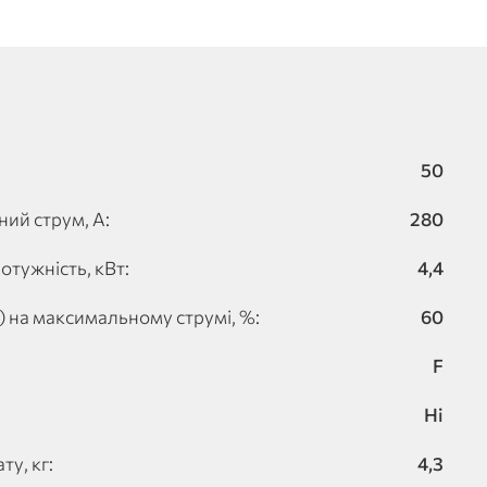
50
ий струм, А:
280
тужність, кВт:
4,4
 на максимальному струмі, %:
60
F
Ні
у, кг:
4,3