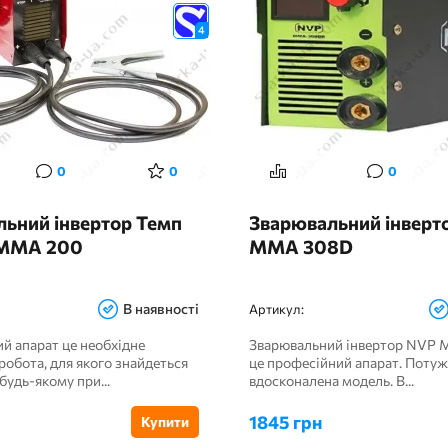
4
0
0
0
ьний інвертор Темп
Зварювальний інверт
ММА 200
MMA 308D
В наявності
Артикул:
й апарат це необхідне
Зварювальний інвертор NVP 
робота, для якого знайдеться
це професійний апарат. Потуж
будь-якому при...
вдосконалена модель. В...
1845 грн
Купити