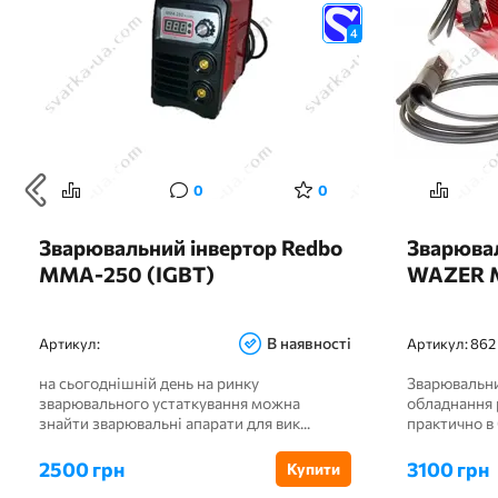
4
0
0
Зварювальний інвертор Redbo
Зварювал
MMA-250 (IGBT)
WAZER 
В наявності
Артикул:
Артикул:
862
на сьогоднішній день на ринку
Зварювальни
зварювального устаткування можна
обладнання 
знайти зварювальні апарати для вик...
практично в 
2500 грн
3100 грн
Купити