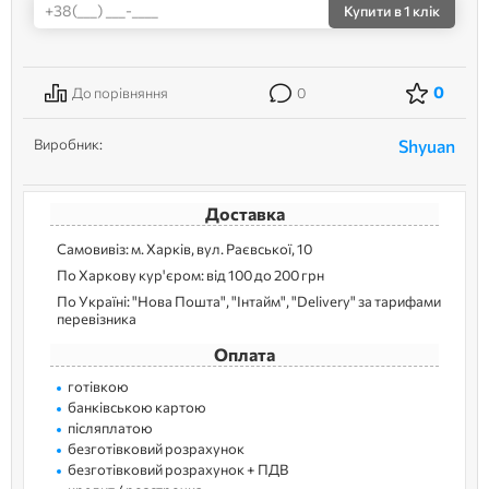
Купити
в 1 клік
0
До порівняння
0
Виробник:
Shyuan
Доставка
Самовивіз: м. Харків, вул. Раєвської, 10
По Харкову кур'єром: від 100 до 200 грн
По Україні: "Нова Пошта", "Інтайм", "Delivery" за тарифами
перевізника
Оплата
готівкою
банківською картою
післяплатою
безготівковий розрахунок
безготівковий розрахунок + ПДВ