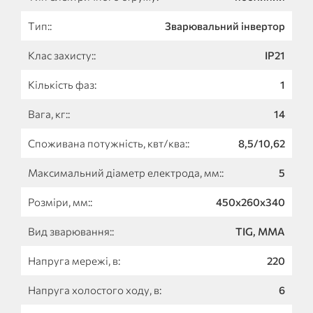
Тип::
Зварювальний інвертор
Клас захисту::
IP21
Кількість фаз:
1
Вага, кг::
14
Споживана потужність, квт/ква::
8,5/10,62
Максимальний діаметр електрода, мм::
5
Розміри, мм::
450х260х340
Вид зварювання::
TIG, MMA
Напруга мережі, в:
220
Напруга холостого ходу, в:
6