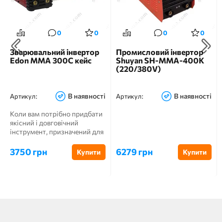
0
0
0
0
Зварювальний інвертор
Промисловий інвертор
Edon MMA 300C кейс
Shuyan SH-MMA-400K
(220/380V)
В наявності
В наявності
Артикул:
Артикул:
Коли вам потрібно придбати
якісний і довговічний
інструмент, призначений для
зварювання, різання і ...
3750 грн
6279 грн
Купити
Купити