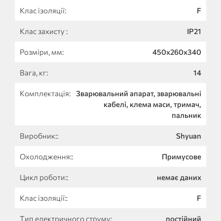
Клас ізоляції:
F
Клас захисту :
IP21
Розміри, мм:
450х260х340
Вага, кг:
14
Комплектація:
Зварювальний апарат, зварювальні
кабелі, клема маси, тримач,
пальник
Виробник::
Shyuan
Охолодження::
Примусове
Цикл роботи::
немає даних
Клас ізоляції::
F
Тип електричного струму:
постійний