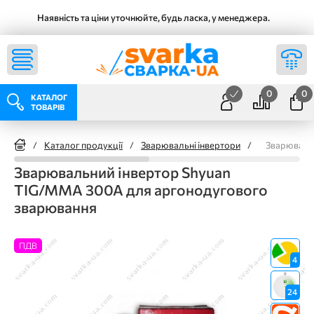
Наявність та ціни уточнюйте, будь ласка, у менеджера.
0
0
КАТАЛОГ
ТОВАРІВ
/
Каталог продукції
/
Зварювальні інвертори
/
Зварюваль
Зварювальний інвертор Shyuan
TIG/MMA 300A для аргонодугового
зварювання
ПДВ
4
24