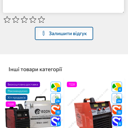
Залишити відгук
Інші товари категорії
Безкоштовна доставка
ПДВ
4
4
Рекомендуємо
Хіт продажів
24
24
ПДВ
18
18
4
4