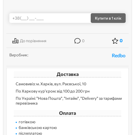
Купити
в 1 клік
0
До порівняння
0
Виробник:
Redbo
Доставка
Самовивіз: м. Харків, вул. Раєвської, 10
По Харкову кур'єром: від 100 до 200 грн
По Україні: "Нова Пошта", "Інтайм", "Delivery" за тарифами
перевізника
Оплата
готівкою
банківською картою
післяплатою