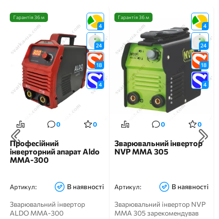
Гарантія 36 м
Гарантія 36 м
4
4
24
24
18
18
4
4
0
0
0
0
Професійний
Зварювальний інвертор
інверторний апарат Aldo
NVP MMA 305
MMA-300
В наявності
В наявності
Артикул:
Артикул:
Зварювальний інвертор
Зварювальний інвертор NVP
ALDO MMA-300
MMA 305 зарекомендував