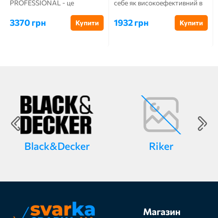
PROFESSIONAL - це
себе як високоефективний в
передове обладнання,
роботі апарат. За допом...
створене для професійного ...
3370 грн
1932 грн
Купити
Купити
Black&Decker
Riker
Магазин