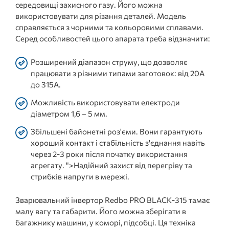
середовищі захисного газу. Його можна
використовувати для різання деталей. Модель
справляється з чорними та кольоровими сплавами.
Серед особливостей цього апарата треба відзначити:
Розширений діапазон струму, що дозволяє
працювати з різними типами заготовок: від 20А
до 315А.
Можливість використовувати електроди
діаметром 1,6 – 5 мм.
Збільшені байонетні роз'єми. Вони гарантують
хороший контакт і стабільність з'єднання навіть
через 2-3 роки після початку використання
агрегату. ">Надійний захист від перегріву та
стрибків напруги в мережі.
Зварювальний інвертор
Redbo PRO BLACK-315 та
має
малу вагу та габарити. Його можна зберігати в
багажнику машини, у коморі, підсобці. Ця техніка