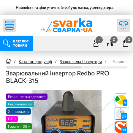
Наявність та ціни уточнюйте, будь ласка, у менеджера.
0
0
КАТАЛОГ
ТОВАРІВ
/
Каталог продукції
/
Зварювальні інвертори
/
Зварюваль
Зварювальний інвертор Redbo PRO
BLACK-315
Безкоштовна доставка
4
Рекомендуємо
Хіт продажів
24
ПДВ
Гарантія 36 м
18