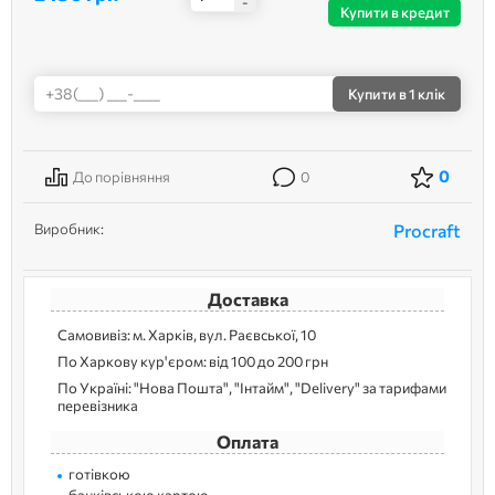
-
Купити в кредит
Купити
в 1 клік
0
До порівняння
0
Виробник:
Procraft
Доставка
Самовивіз: м. Харків, вул. Раєвської, 10
По Харкову кур'єром: від 100 до 200 грн
По Україні: "Нова Пошта", "Інтайм", "Delivery" за тарифами
перевізника
Оплата
готівкою
банківською картою