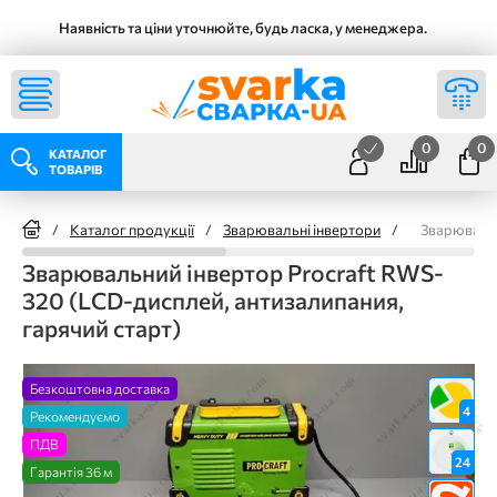
Наявність та ціни уточнюйте, будь ласка, у менеджера.
0
0
КАТАЛОГ
ТОВАРІВ
/
Каталог продукції
/
Зварювальні інвертори
/
Зварювальн
Зварювальний інвертор Procraft RWS-
320 (LCD-дисплей, антизалипания,
гарячий старт)
Безкоштовна доставка
4
Рекомендуємо
ПДВ
24
Гарантія 36 м