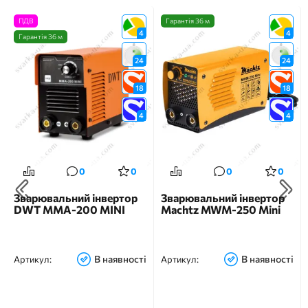
ПДВ
Гарантія 36 м
4
4
Гарантія 36 м
24
24
18
18
4
4
0
0
0
0
Зварювальний інвертор
Зварювальний інвертор
DWT MMA-200 MINI
Machtz MWM-250 Mini
В наявності
В наявності
Артикул:
Артикул: