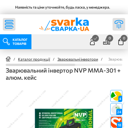
Наявність та ціни уточнюйте, будь ласка, у менеджера.
0
0
КАТАЛОГ
ТОВАРІВ
/
Каталог продукції
/
Зварювальні інвертори
/
Зварювальн
Зварювальний інвертор NVP ММА-301 +
алюм. кейс
4
24
18