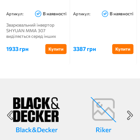
В наявності
В наявності
Артикул:
Артикул:
Зварювальний інвертор
SHYUAN ММА 307
виділяється серед інших
своєю потужністю,
багатофункціональніс...
1933 грн
3387 грн
Купити
Купити
Black&Decker
Riker