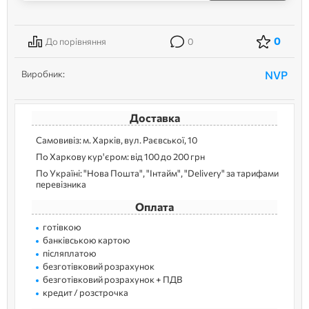
0
До порівняння
0
Виробник:
NVP
Доставка
Самовивіз: м. Харків, вул. Раєвської, 10
По Харкову кур'єром: від 100 до 200 грн
По Україні: "Нова Пошта", "Інтайм", "Delivery" за тарифами
перевізника
Оплата
готівкою
банківською картою
післяплатою
безготівковий розрахунок
безготівковий розрахунок + ПДВ
кредит / розстрочка