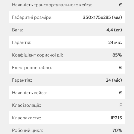
Наявність транспортувального кейсу:
Є
Габаритні розміри:
350x175x285 (мм)
Вага:
4,4 (кг)
Гарантія:
24 міс.
Коефіцієнт корисної дії:
85%
Електронне табло:
Є
Гарантія::
24 (міс)
Наявність кейса:
Є
Клас ізоляції::
F
Клас захисту::
IP21S
Робочий цикл:
70%