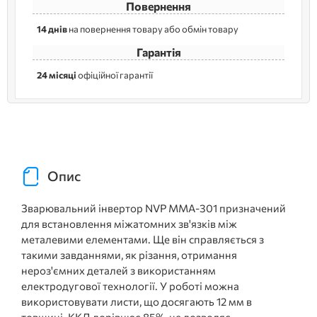
Повернення
14 днів
на повернення товару або обмін товару
Гарантія
24 місяці
офіційної гарантії
Опис
Зварювальний інвертор NVP ММА-301 призначений
для встановлення міжатомних зв'язків між
металевими елементами. Ще він справляється з
такими завданнями, як різання, отримання
нероз'ємних деталей з використанням
електродугової технології. У роботі можна
використовувати листи, що досягають 12 мм в
товщині. ККД дорівнює 85%, це дозволяє