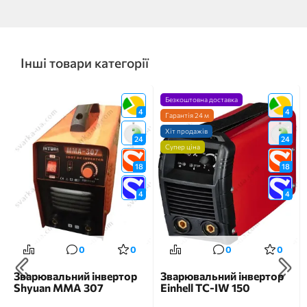
Інші товари категорії
Безкоштовна доставка
4
4
Гарантія 24 м
Хіт продажів
24
24
Супер ціна
18
18
4
4
0
0
0
0
Зварювальний інвертор
Зварювальний інвертор
Shyuan ММА 307
Einhell TC-IW 150