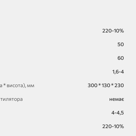
220-10%
50
60
1,6-4
 * висота), мм
300 * 130 * 230
нтилятора
немає
4-4,5
220-10%