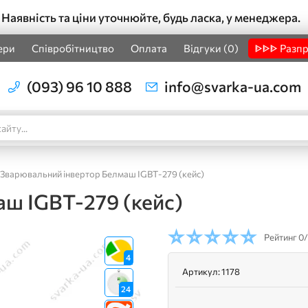
Наявність та ціни уточнюйте, будь ласка, у менеджера.
ери
Співробітництво
Оплата
Відгуки (0)
ᐈᐈᐈ Разп
(093) 96 10 888
info@svarka-ua.com
Зварювальний інвертор Белмаш IGBT-279 (кейс)
ш IGBT-279 (кейс)
Рейтинг
0/
4
Артикул:
1178
24