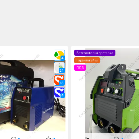
Безкоштовна доставка
4
Гарантія 24 м
ПДВ
24
18
4