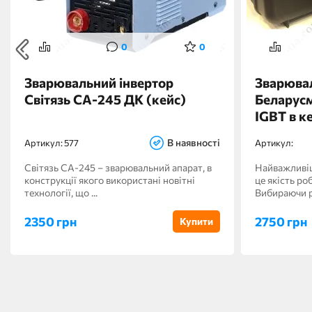
0
0
Зварювальний інвертор
Зварювал
Світязь СА-245 ДК (кейс)
Беларус
IGBT в к
табло SI
В наявності
Артикул:
577
Артикул:
Світязь СА-245 – зварювальний апарат, в
Найважливіш
конструкції якого використані новітні
це якість ро
технології, що ...
Вибираючи р
2350 грн
2750 грн
Купити