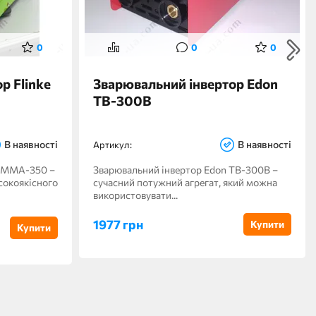
0
0
0
р Flinke
Зварювальний інвертор Edon
TB-300B
В наявності
В наявності
Артикул:
e MMA-350 –
Зварювальний інвертор Edon TB-300B –
сокоякісного
сучасний потужний агрегат, який можна
використовувати...
1977 грн
Купити
Купити