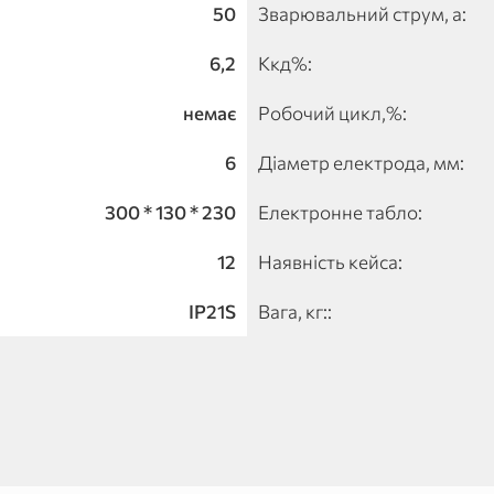
50
Зварювальний струм, а:
6,2
Ккд%:
немає
Робочий цикл,%:
6
Діаметр електрода, мм:
300 * 130 * 230
Електронне табло:
12
Наявність кейса:
IP21S
Вага, кг::