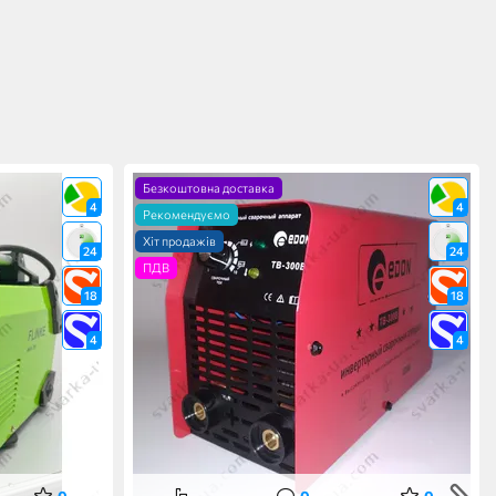
Безкоштовна доставка
4
4
Рекомендуємо
Хіт продажів
24
24
ПДВ
18
18
4
4