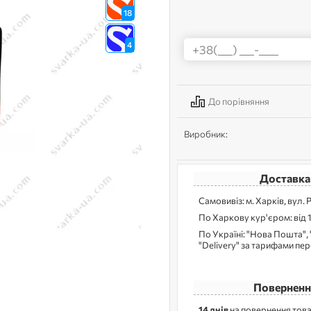
18
4
До порівняння
Виробник:
Доставка
Самовивіз: м. Харків, вул. 
По Харкову кур'єром: від 
По Україні: "Нова Пошта", 
"Delivery" за тарифами пе
Поверненн
14 днів
на повернення това