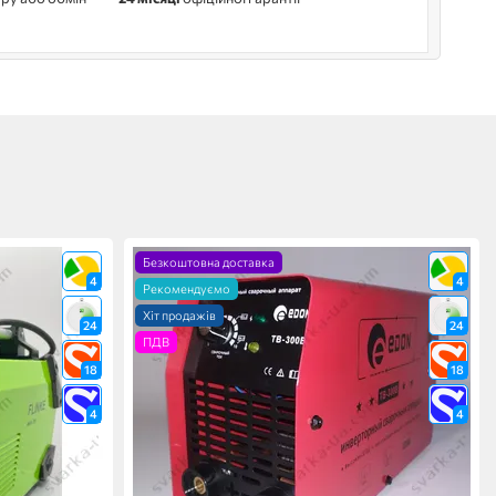
Безкоштовна доставка
4
4
Рекомендуємо
Хіт продажів
24
24
ПДВ
18
18
4
4