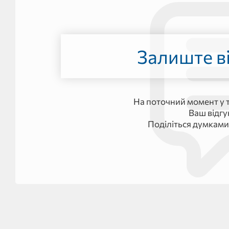
Залиште ві
На поточний момент у т
Ваш відг
Поділіться думками