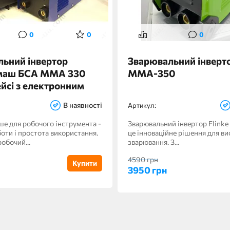
0
0
0
ьний інвертор
Зварювальний інверто
маш БСА ММА 330
MMA-350
ейсі з електронним
В наявності
Артикул:
е для робочого інструмента -
Зварювальний інвертор Flink
боти і простота використання.
це інноваційне рішення для ви
обочий...
зварювання. З...
4590 грн
Купити
3950 грн