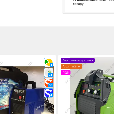
товару
Безкоштовна доставка
4
Гарантія 24 м
ПДВ
24
18
4