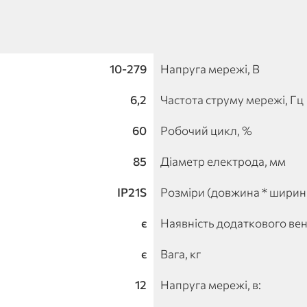
10-279
Напруга мережі, В
6,2
Частота струму мережі, Гц
60
Робочий цикл, %
85
Діаметр електрода, мм
IP21S
Розміри (довжина * ширина
є
Наявність додаткового ве
є
Вага, кг
12
Напруга мережі, в: