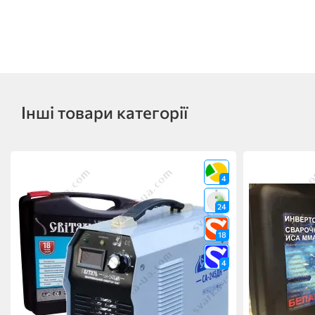
Інші товари категорії
4
24
18
4