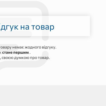
дгук на товар
овару немає жодного відгуку.
ук
стане першим
.
, своєю думкою про товар.