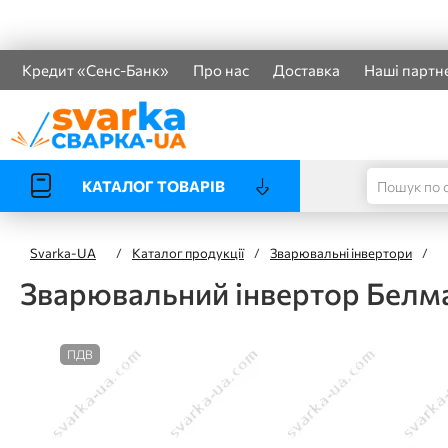
Кредит «Сенс-Банк»
Про нас
Доставка
Наші партн
КАТАЛОГ ТОВАРІВ
Svarka-UA
/
Каталог продукції
/
Зварювальні інвертори
/
Зварювальний інвертор Белма
ПДВ