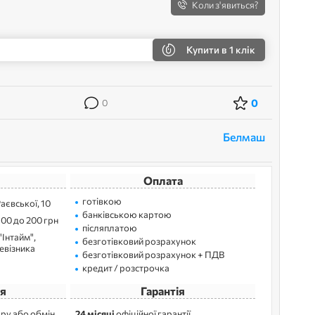
Коли з'явиться?
Купити
в 1 клік
0
0
Белмаш
Оплата
готівкою
Раєвської, 10
банківською картою
100 до 200 грн
післяплатою
"Інтайм",
безготівковий розрахунок
ревізника
безготівковий розрахунок + ПДВ
кредит / розстрочка
я
Гарантія
ру або обмін
24 місяці
офіційної гарантії