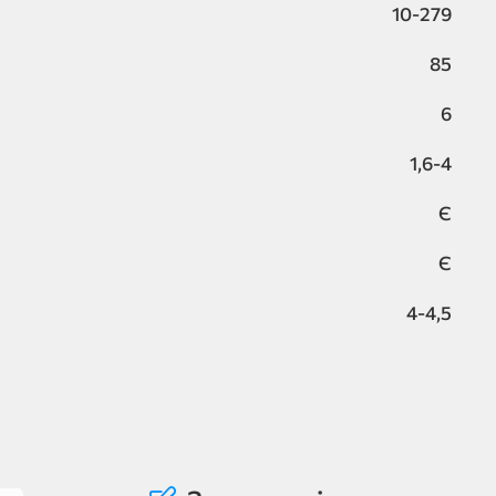
10-279
85
6
1,6-4
Є
Є
4-4,5