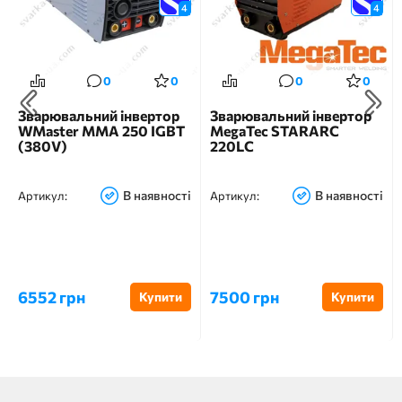
4
4
0
0
0
0
Зварювальний інвертор
Зварювальний інвертор
WMaster MMA 250 IGBT
MegaTec STARARC
(380V)
220LС
В наявності
В наявності
Артикул:
Артикул:
6552 грн
7500 грн
Купити
Купити