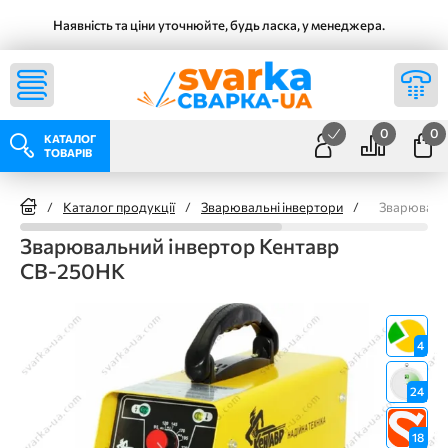
Наявність та ціни уточнюйте, будь ласка, у менеджера.
0
0
КАТАЛОГ
ТОВАРІВ
/
Каталог продукції
/
Зварювальні інвертори
/
Зварюваль
Зварювальний інвертор Кентавр
СВ-250НК
4
24
18