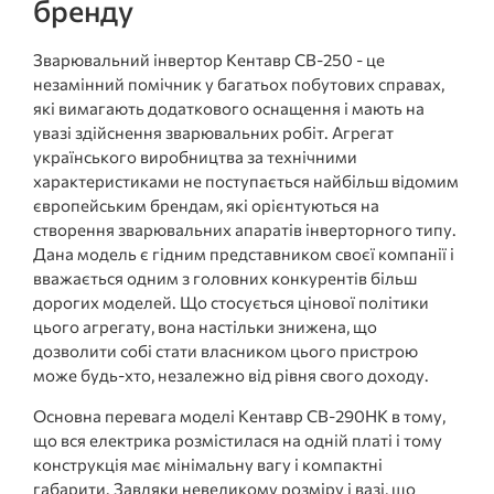
бренду
Зварювальний інвертор Кентавр СВ-250 - це
незамінний помічник у багатьох побутових справах,
які вимагають додаткового оснащення і мають на
увазі здійснення зварювальних робіт. Агрегат
українського виробництва за технічними
характеристиками не поступається найбільш відомим
європейським брендам, які орієнтуються на
створення зварювальних апаратів інверторного типу.
Дана модель є гідним представником своєї компанії і
вважається одним з головних конкурентів більш
дорогих моделей. Що стосується цінової політики
цього агрегату, вона настільки знижена, що
дозволити собі стати власником цього пристрою
може будь-хто, незалежно від рівня свого доходу.
Основна перевага моделі Кентавр СВ-290НК в тому,
що вся електрика розмістилася на одній платі і тому
конструкція має мінімальну вагу і компактні
габарити. Завдяки невеликому розміру і вазі, що