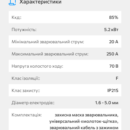
Характеристики
Ккд::
85%
Потужність:
5.2 кВт
Мінімальний зварювальний струм:
20 А
Максимальний зварювальний струм:
250 A
Напруга холостого ходу:
70 В
Клас ізоляції::
F
Клас захисту::
IP21S
Діаметр електродів::
1.6 - 5.0 мм
Комплектація:
захисна маска зварювальника,
універсальний «молоток-щітка»,
зварювальний кабель з зажимом