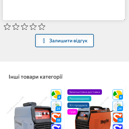
Залишити відгук
Інші товари категорії
Безкоштовна доставка
4
4
Рекомендуємо
Хіт продажів
24
24
ПДВ
18
18