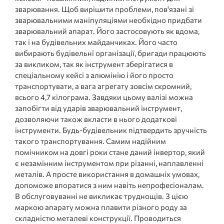
зварювання. Щоб вирішити проблеми, пов'язані зі
зварювальними маніпуляціями необхідно придбати
зварювальний апарат. Його застосовують як вдома,
так і на будівельних майданчиках. Його часто
вибирають будівельні організації, бригади працюють
за викликом, так як інструмент зберігатися в
спеціальному кейсі з алюмінію і його просто
транспортувати, а вага агрегату зовсім скромний,
всього 4,7 кілограма. Завдяки цьому валізі можна
запобігти від ударів зварювальний інструмент,
дозволяючи також вкласти в нього додаткові
інструменти. Будь-будівельник підтвердить зручність
такого транспортування. Самим надійним
помічником на довгі роки стане даний інвертор, який
є незамінним інструментом при різанні, наплавленні
металів. А просте використання в домашніх умовах,
допоможе впоратися з ним навіть непрофесіоналам.
В обслуговуванні не викликає труднощів. З цією
маркою апарату можна плавити різного роду за
складністю металеві конструкції. Проводиться