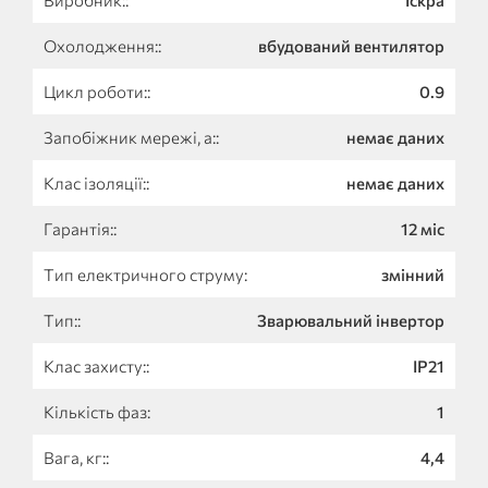
Виробник::
Іскра
Охолодження::
вбудований вентилятор
Цикл роботи::
0.9
Запобіжник мережі, а::
немає даних
Клас ізоляції::
немає даних
Гарантія::
12 міс
Тип електричного струму:
змінний
Тип::
Зварювальний інвертор
Клас захисту::
IP21
Кількість фаз:
1
Вага, кг::
4,4