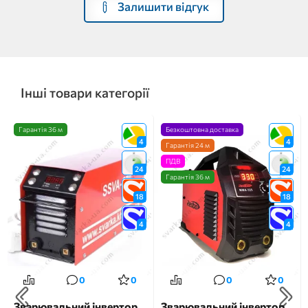
Залишити відгук
Інші товари категорії
Гарантія 36 м
Безкоштовна доставка
4
4
Гарантія 24 м
ПДВ
24
24
Гарантія 36 м
18
18
4
4
0
0
0
0
Зварювальний інвертор
Зварювальний інвертор