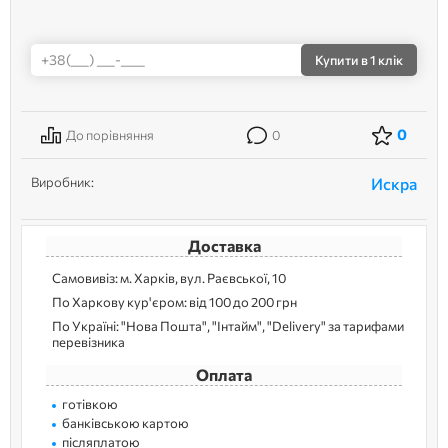
Купити
в 1 клік
0
До порівняння
0
Виробник:
Искра
Доставка
Самовивіз: м. Харків, вул. Раєвської, 10
По Харкову кур'єром: від 100 до 200 грн
По Україні: "Нова Пошта", "Інтайм", "Delivery" за тарифами
перевізника
Оплата
готівкою
банківською картою
післяплатою