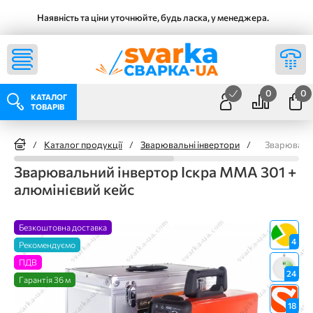
Наявність та ціни уточнюйте, будь ласка, у менеджера.
0
0
КАТАЛОГ
ТОВАРІВ
/
Каталог продукції
/
Зварювальні інвертори
/
Зварювальн
Зварювальний інвертор Іскра ММА 301 +
алюмінієвий кейс
Безкоштовна доставка
4
Рекомендуємо
ПДВ
24
Гарантія 36 м
18