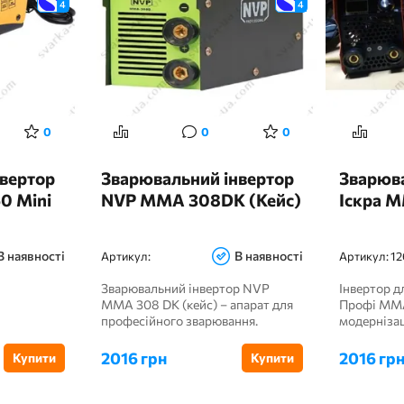
4
4
0
0
0
вертор
Зварювальний інвертор
Зварюва
0 Mini
NVP MMA 308DK (Кейс)
Іскра 
В наявності
В наявності
Артикул:
Артикул:
12
Зварювальний інвертор NVP
Інвертор д
MMA 308 DK (кейс) – апарат для
Профі MM
професійного зварювання.
модернізац
Працює від ...
економія Ін
2016 грн
2016 гр
Купити
Купити