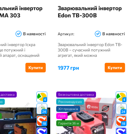
льний інвертор
Зварювальний інвертор
MMA 303
Edon TB-300B
В наявності
В наявності
Артикул:
ий інвертор Іскра
Зварювальний інвертор Edon TB-
е потужний і
300B – сучасний потужний
й апарат, оснащений
агрегат, який можна
ом. Він с...
використовувати...
1977 грн
Купити
Купити
 доставка
Безкоштовна доставка
4
4
мо
Рекомендуємо
Хіт продажів
24
24
ПДВ
Гарантія 36 м
18
18