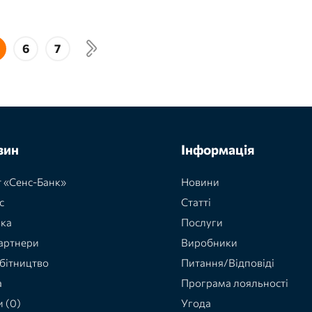
6
7
зин
Інформація
 «Сенс-Банк»
Новини
с
Статті
вка
Послуги
артнери
Виробники
бітництво
Питання/Відповіді
а
Програма лояльності
и (0)
Угода