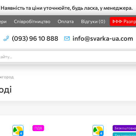
Наявність та ціни уточнюйте, будь ласка, у менеджера.
ери
Співробітництво
Оплата
Відгуки (0)
ᐈᐈᐈ Разп
(093) 96 10 888
info@svarka-ua.com
жгород
оді
ПДВ
Безкоштовна
4
4
Рекомендує