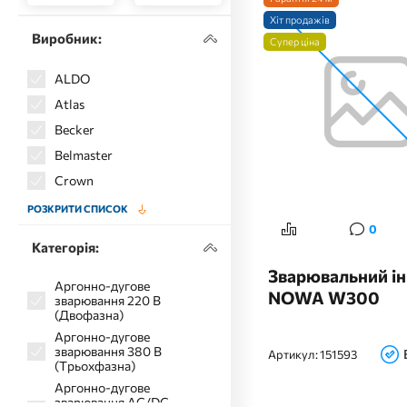
Хіт продажів
Виробник:
Супер ціна
ALDO
Atlas
Becker
Belmaster
Crown
DWT
РОЗКРИТИ СПИСОК
0
Edison
Категорія:
Edon
Зварювальний ін
Einhell
Аргонно-дугове
NOWA W300
зварювання 220 В
Eltos
(Двофазна)
Flinke
Аргонно-дугове
зварювання 380 В
Артикул:
151593
Grand
(Трьохфазна)
Grosser
Аргонно-дугове
зварювання AC/DC