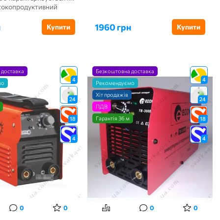
исокопродуктивний
н
1960 грн
Купити
Купити
 доставка
Безкоштовна доставка
4
4
мо
Рекомендуємо
Хіт продажів
24
24
ПДВ
Гарантія 36 м
18
18
4
4
0
0
0
0