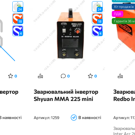
Хіт продажів
24
24
ПДВ
Гарантія 36 м
18
18
4
4
0
0
0
вертор
Зварювальний інвертор
Зварюва
Shyuan MMA 225 mini
Redbo I
В наявності
В наявності
Артикул:
1259
Артикул:
11
Зварюваль
Intec Arc 