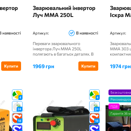
вертор
Зварювальний інвертор
Зварюва
Луч ММА 250L
Іскра 
В наявності
В наявності
Артикул:
Артикул:
Переваги зварювального
Зварювальн
інвертора Луч ММА 250L
MMA 303 ц
полягають в багатьох деталях. В
компактни
першу чергу новітні т...
міцним кейс
1969 грн
1974 грн
Купити
Купити
Безкоштовна
4
4
Рекомендує
ПДВ
24
24
Гарантія 36 м
18
18