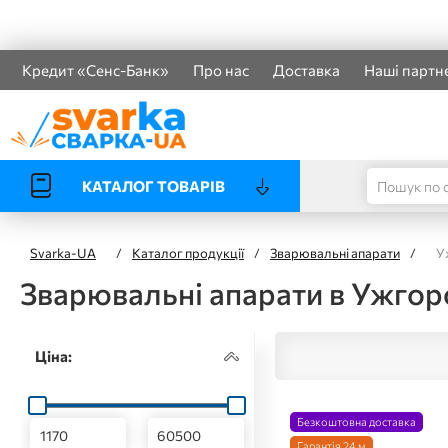
Кредит «Сенс-Банк»
Про нас
Доставка
Наші партн
КАТАЛОГ ТОВАРІВ
Svarka-UA
/
Каталог продукції
/
Зварювальні апарати
/
У
Зварювальні апарати в Ужгор
Ціна:
Безкоштовна доставка
Гарантія 24 м