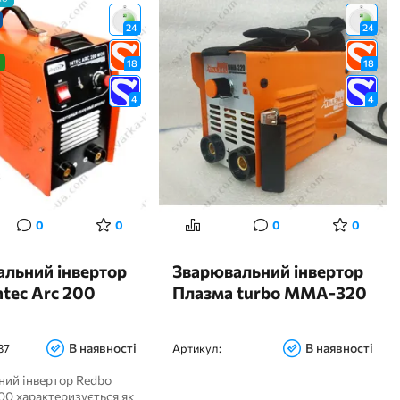
24
24
18
18
4
4
0
0
0
0
льний інвертор
Зварювальний інвертор
ntec Arc 200
Плазма turbo MMA-320
В наявності
В наявності
37
Артикул:
ний інвертор Redbo
200 характеризується як