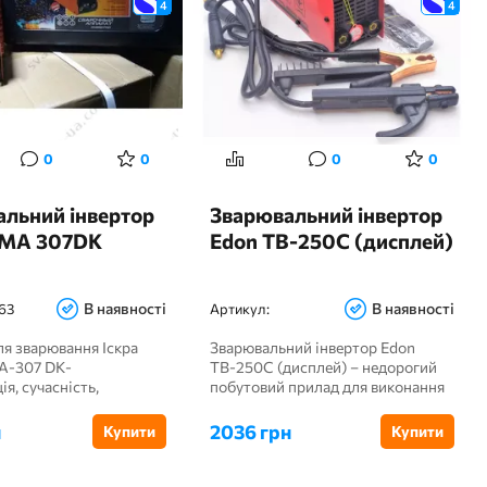
4
4
0
0
0
0
льний інвертор
Зварювальний інвертор
ММА 307DK
Edon ТВ-250C (дисплей)
В наявності
В наявності
63
Артикул:
ля зварювання Іскра
Зварювальний інвертор Edon
A-307 DK-
ТВ-250C (дисплей) – недорогий
ія, сучасність,
побутовий прилад для виконання
вертор для ...
ручн...
н
2036 грн
Купити
Купити