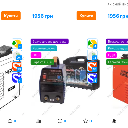
якісний в
агрегат,...
1956 грн
1956 гр
Купити
Купити
Безкоштовна доставка
Безкоштовна
4
4
Рекомендуємо
Рекомендує
ПДВ
ПДВ
24
24
Гарантія 36 м
Гарантія 36 м
18
18
4
4
0
0
0