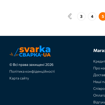
Сталь
Темп
Техпром
3
4
5
Уралмаш
Уралсталь
Чемпион
Энергия
Мага
Кредит
© Всі права захищені 2026
Про на
Політика конфіденційності
Доста
Карта сайту
Наші п
Співро
Оплат
Відгук