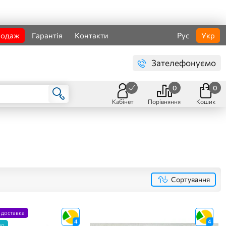
родаж
Гарантія
Контакти
Рус
Укр
Зателефонуємо
0
0
Кабінет
Порівняння
Кошик
Сортування
 доставка
4
4
мо