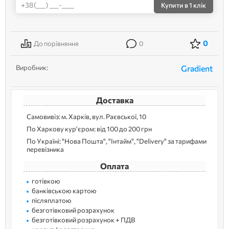
Купити
в 1 клік
0
До порівняння
0
Виробник:
Gradient
Доставка
Самовивіз: м. Харків, вул. Раєвської, 10
По Харкову кур'єром: від 100 до 200 грн
По Україні: "Нова Пошта", "Інтайм", "Delivery" за тарифами
перевізника
Оплата
готівкою
банківською картою
післяплатою
безготівковий розрахунок
безготівковий розрахунок + ПДВ