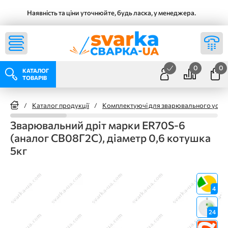
Наявність та ціни уточнюйте, будь ласка, у менеджера.
0
0
КАТАЛОГ
ТОВАРІВ
/
Каталог продукції
/
Комплектуючі для зварювального уста
Зварювальний дріт марки ER70S-6
(аналог СВ08Г2С), діаметр 0,6 котушка
5кг
4
24