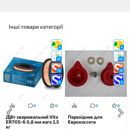
Інші товари категорії
4
4
24
24
18
18
4
4
0
0
0
0
Дріт зварювальний Vita
Перехідник для
ER70S-6 0,8 мм вага 2,5
Еврокассети
кг