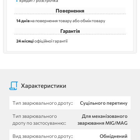
кредит / розстрочка
Повернення
14 днів
на повернення товару або обмін товару
Гарантія
24 місяці
офіційної гарантії
Характеристики
Тип зварювального дроту::
Суцільного перетину
Тип зварювального
Для механізованого
дроту по застосуванню::
зварювання MIG/MAG
Вид зварювального дроту::
Обміднений