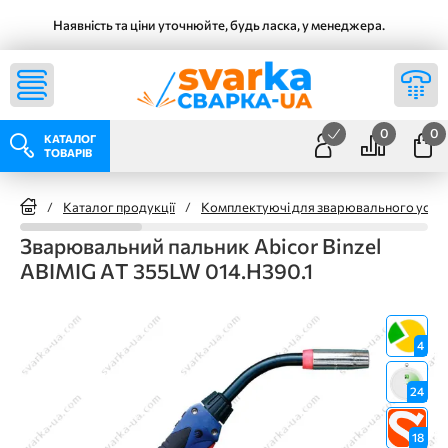
Наявність та ціни уточнюйте, будь ласка, у менеджера.
0
0
КАТАЛОГ
ТОВАРІВ
/
Каталог продукції
/
Комплектуючі для зварювального уста
Зварювальний пальник Abicor Binzel
ABIMIG АT 355LW 014.H390.1
4
24
18