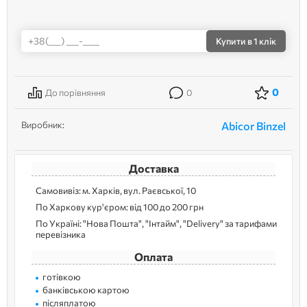
Купити
в 1 клік
0
До порівняння
0
Виробник:
Abicor Binzel
Доставка
Самовивіз: м. Харків, вул. Раєвської, 10
По Харкову кур'єром: від 100 до 200 грн
По Україні: "Нова Пошта", "Інтайм", "Delivery" за тарифами
перевізника
Оплата
готівкою
банківською картою
післяплатою