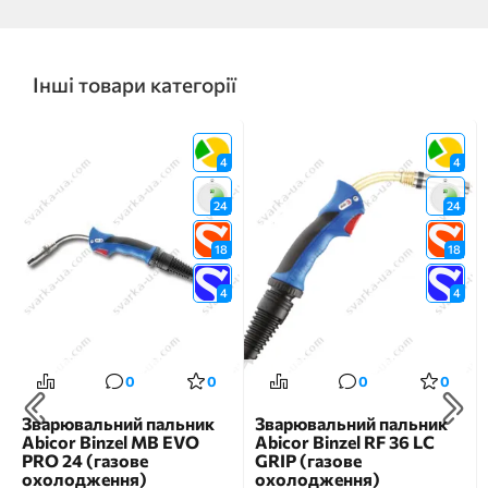
Інші товари категорії
4
4
24
24
18
18
4
4
0
0
0
0
Зварювальний пальник
Зварювальний пальник
Abicor Binzel MB EVO
Abicor Binzel RF 36 LC
PRO 24 (газове
GRIP (газове
охолодження)
охолодження)