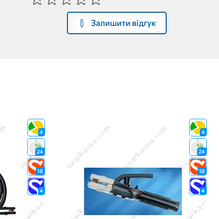
Залишити відгук
4
4
24
24
18
18
4
4