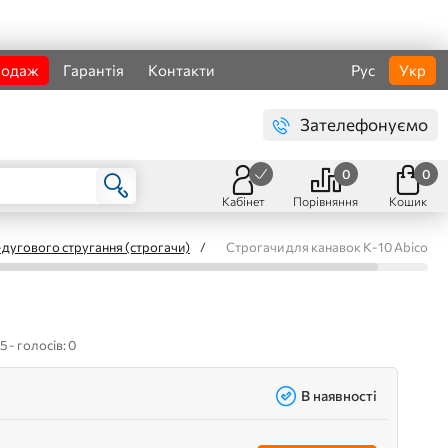
родаж
Гарантія
Контакти
Рус
Укр
Зателефонуємо
0
0
Кабінет
Порівняння
Кошик
о-дугового стругання (строгачи)
/
Строгачи для канавок К-10 Abicor Bi
5 - голосів: 0
В наявності