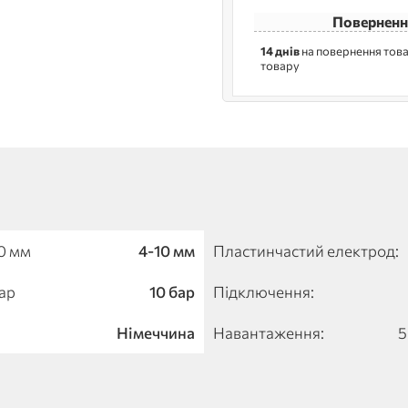
Поверненн
14 днів
на повернення това
товару
0 мм
4-10 мм
Пластинчастий електрод:
ар
10 бар
Підключення:
Німеччина
Навантаження:
5