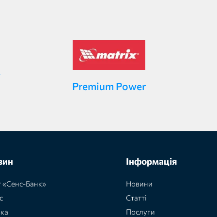
Premium Power
зин
Інформація
 «Сенс-Банк»
Новини
с
Статті
вка
Послуги