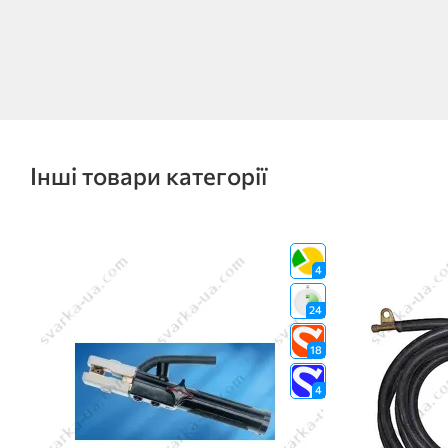
Інші товари категорії
4
24
18
4