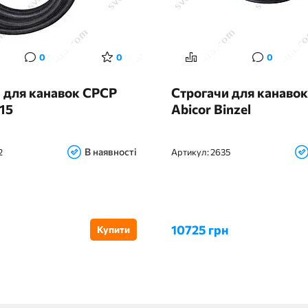
0
0
0
 для канавок СРСР
Строгачи для канавок
15
Abicor Binzel
В наявності
2
Артикул:
2635
10725 грн
Купити