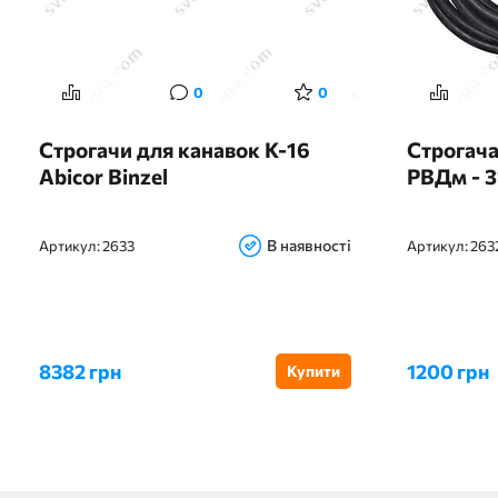
0
0
Строгачи для канавок К-16
Строгача
Abicor Binzel
РВДм - 3
В наявності
Артикул:
2633
Артикул:
263
8382 грн
1200 грн
Купити