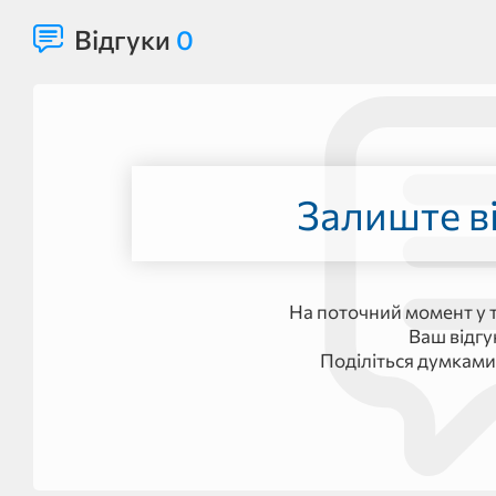
Відгуки
0
Залиште ві
На поточний момент у т
Ваш відг
Поділіться думками