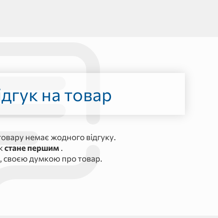
дгук на товар
овару немає жодного відгуку.
ук
стане першим
.
, своєю думкою про товар.