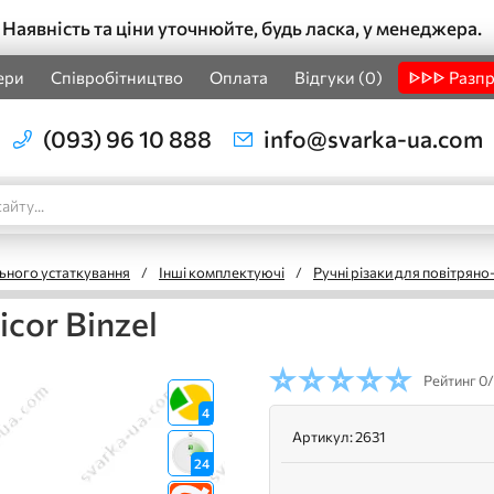
Наявність та ціни уточнюйте, будь ласка, у менеджера.
ери
Співробітництво
Оплата
Відгуки (0)
ᐈᐈᐈ Разп
(093) 96 10 888
info@svarka-ua.com
ьного устаткування
/
Інші комплектуючі
/
Ручні різаки для повітрян
cor Binzel
Рейтинг
0/
4
Артикул:
2631
24