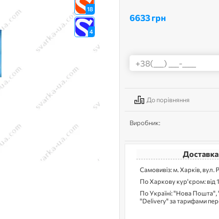
18
6633 грн
4
До порівняння
Виробник:
Доставка
Самовивіз: м. Харків, вул. 
По Харкову кур'єром: від 
По Україні: "Нова Пошта", 
"Delivery" за тарифами пе