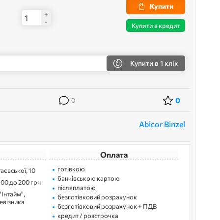
Купити
+
-
Купити в кредит
Купити
в 1 клік
0
0
Abicor Binzel
Оплата
готівкою
Раєвської, 10
банківською картою
100 до 200 грн
післяплатою
"Інтайм",
безготівковий розрахунок
ревізника
безготівковий розрахунок + ПДВ
кредит / розстрочка