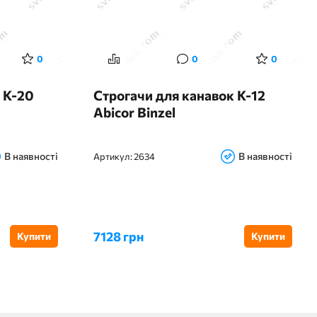
0
0
0
 К-20
Строгачи для канавок К-12
Abicor Binzel
В наявності
В наявності
Артикул:
2634
7128 грн
Купити
Купити