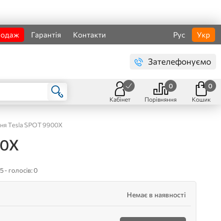
родаж
Гарантія
Контакти
Рус
Укр
Зателефонуємо
0
0
Кабінет
Порівняння
Кошик
ня Tesla SPOT 9900X
00X
5 - голосів: 0
Немає в наявності