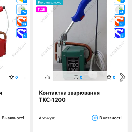
4
4
Рекомендуємо
ПДВ
24
24
18
18
4
4
0
0
0
я
Контактна зварювання
ТКС-1200
В наявності
В наявності
Артикул: