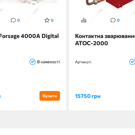
0
0
0
Forsage 4000A Digital
Контактна зварюванн
АТОС-2000
В наявності
Артикул:
н
15750 грн
Купити