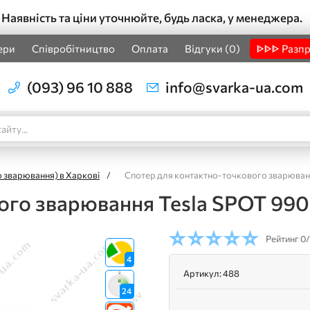
Наявність та ціни уточнюйте, будь ласка, у менеджера.
ери
Співробітництво
Оплата
Відгуки (0)
ᐈᐈᐈ Разп
(093) 96 10 888
info@svarka-ua.com
 зварювання) в Харкові
/
Спотер для контактно-точкового зварюван
ого зварювання Tesla SPOT 99
Рейтинг
0/
4
Артикул:
488
24