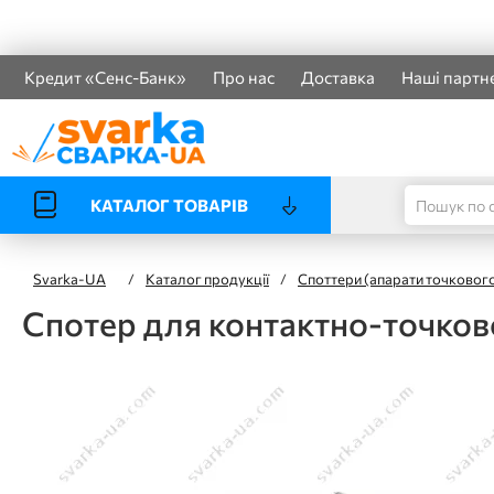
Кредит «Сенс-Банк»
Про нас
Доставка
Наші партн
КАТАЛОГ ТОВАРІВ
Svarka-UA
/
Каталог продукції
/
Споттери (апарати точкового
Спотер для контактно-точков