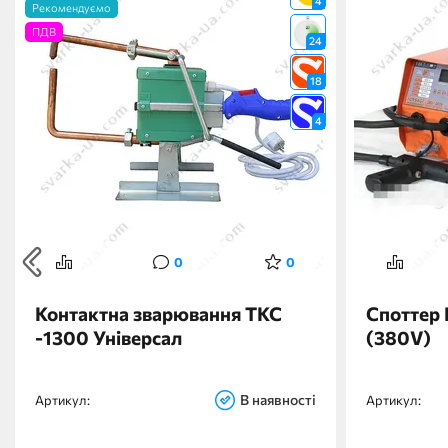
4
Рекомендуємо
ПДВ
24
18
4
0
0
Контактна зварювання ТКС
Споттер 
-1300 Універсал
(380V)
В наявності
Артикул:
Артикул: