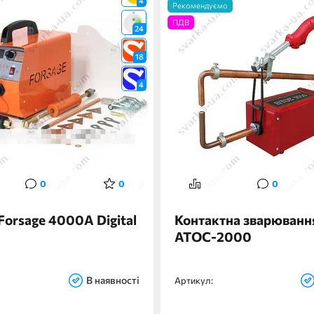
4
Рекомендуємо
ПДВ
24
18
4
0
0
0
Forsage 4000A Digital
Контактна зварюванн
АТОС-2000
В наявності
Артикул: