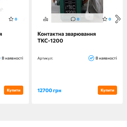
0
0
0
я
Контактна зварювання
ТКС-1200
В наявності
В наявності
Артикул:
12700 грн
Купити
Купити