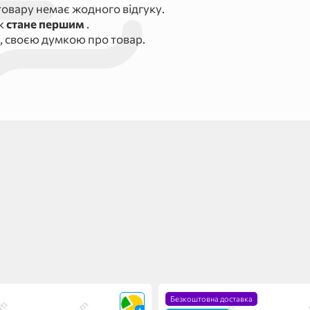
овару немає жодного відгуку.
ук
стане першим
.
, своєю думкою про товар.
Безкоштовна доставка