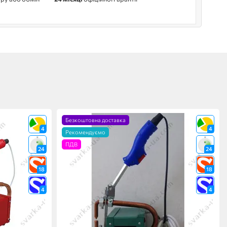
Безкоштовна доставка
4
4
Рекомендуємо
ПДВ
24
24
18
18
4
4