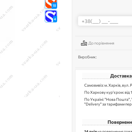
18
4
До порівняння
Виробник:
Доставка
Самовивіз: м. Харків, вул. 
По Харкову кур'єром: від 
По Україні: "Нова Пошта", 
"Delivery" за тарифами пе
Поверненн
14 днів
на повернення това