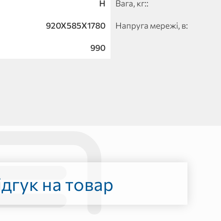
H
Вага, кг::
920Х585Х1780
Напруга мережі, в:
990
дгук на товар