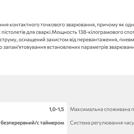
ння контактного точкового зварювання, причому як одно
 пістолетів для сваркі.Мощность 138-кілограмового спот
 струму, оснащений захистом від перевантаження, пне
цію запам'ятовування встановлених параметрів зварюван
1,0-1,5
Максимальна споживана по
безперервний/с таймером
Система регулювання часу