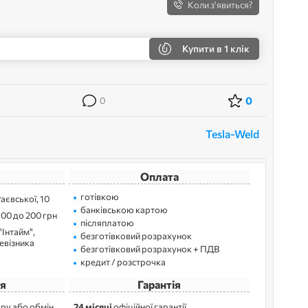
Коли з'явиться?
Купити
в 1 клік
0
0
Tesla-Weld
Оплата
готівкою
Раєвської, 10
банківською картою
100 до 200 грн
післяплатою
"Інтайм",
безготівковий розрахунок
ревізника
безготівковий розрахунок + ПДВ
кредит / розстрочка
я
Гарантія
ру або обмін
24 місяці
офіційної гарантії