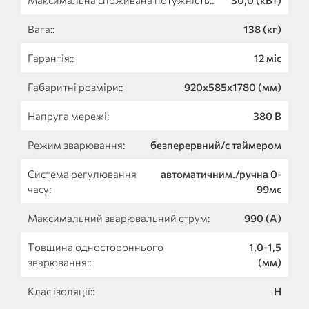
Вага::
138 (кг)
Гарантія::
12 міс
Габаритні розміри::
920х585х1780 (мм)
Напруга мережі:
380 В
Режим зварювання:
безперервний/с таймером
Система регулювання
автоматичним./ручна 0-
часу:
99мс
Максимальний зварювальний струм:
990 (А)
Товщина одностороннього
1,0-1,5
зварювання::
(мм)
Клас ізоляції::
Н