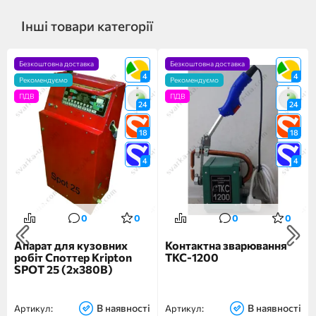
Інші товари категорії
Безкоштовна доставка
Безкоштовна доставка
4
4
Рекомендуємо
Рекомендуємо
ПДВ
ПДВ
24
24
18
18
4
4
0
0
0
0
Апарат для кузовних
Контактна зварювання
робіт Споттер Kripton
ТКС-1200
SPOT 25 (2x380В)
В наявності
В наявності
Артикул:
Артикул: