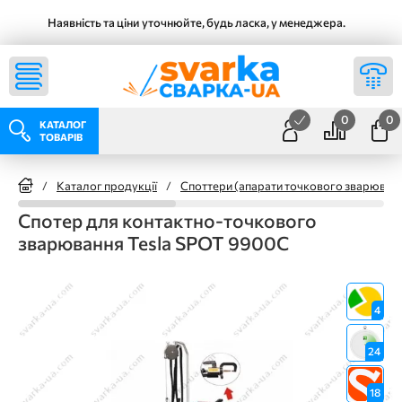
Наявність та ціни уточнюйте, будь ласка, у менеджера.
0
0
КАТАЛОГ
ТОВАРІВ
/
Каталог продукції
/
Споттери (апарати точкового зварюванн
Спотер для контактно-точкового
зварювання Tesla SPOT 9900C
4
24
18