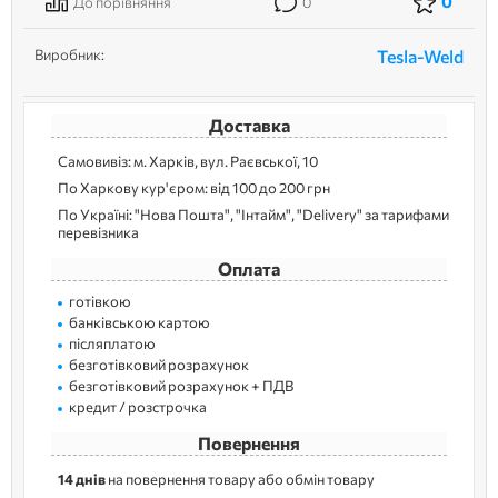
0
До порівняння
0
Виробник:
Tesla-Weld
Доставка
Самовивіз: м. Харків, вул. Раєвської, 10
По Харкову кур'єром: від 100 до 200 грн
По Україні: "Нова Пошта", "Інтайм", "Delivery" за тарифами
перевізника
Оплата
готівкою
банківською картою
післяплатою
безготівковий розрахунок
безготівковий розрахунок + ПДВ
кредит / розстрочка
Повернення
14 днів
на повернення товару або обмін товару