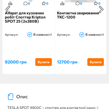
0
0
0
0
Апарат для кузовних
Контактна зварювання
робіт Споттер Kripton
ТКС-1200
SPOT 25 (2x380В)
В наявності
В наявності
Артикул:
Артикул:
92000 грн
12700 грн
Купити
Купити
Опис
TESLA SPOT 9900C – споттер для контактної одно- і