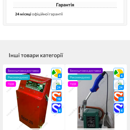
Гарантія
24 місяці
офіційної гарантії
Інші товари категорії
Безкоштовна доставка
Безкоштовна доставка
4
4
Рекомендуємо
Рекомендуємо
ПДВ
ПДВ
24
24
18
18
4
4