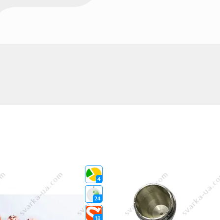
4
24
18