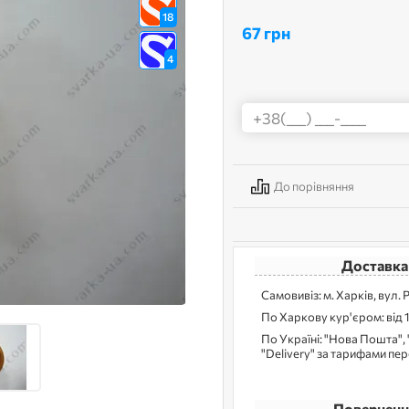
18
67 грн
4
До порівняння
Доставка
Самовивіз: м. Харків, вул. 
По Харкову кур'єром: від 
По Україні: "Нова Пошта", 
"Delivery" за тарифами пе
Поверненн