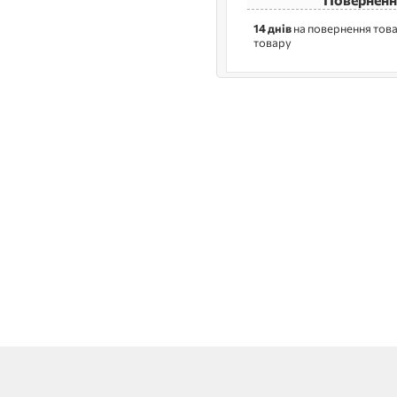
14 днів
на повернення това
товару