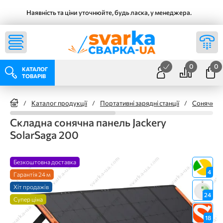
Наявність та ціни уточнюйте, будь ласка, у менеджера.
0
0
КАТАЛОГ
ТОВАРІВ
/
Каталог продукції
/
Портативні зарядні станції
/
Сонячні п
Складна сонячна панель Jackery
SolarSaga 200
Безкоштовна доставка
4
Гарантія 24 м
Хіт продажів
24
Супер ціна
18