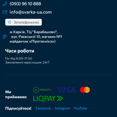
(093) 96 10 888
info@svarka-ua.com
Зателефонуємо
м Харків, ТЦ "Барабашово",
вул. Раєвської 10, магазин №1
майданчик «Піротехніка»)
Часи роботи
Пн-Нд: 8.00-17.00
Замовлення через кошик: 24/7
Ми
приймаємо
Підписуйтеся!
Facebook
Instagram
YouTube