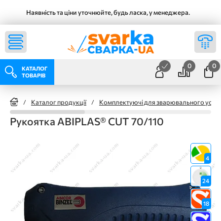
Наявність та ціни уточнюйте, будь ласка, у менеджера.
0
0
КАТАЛОГ
ТОВАРІВ
/
Каталог продукції
/
Комплектуючі для зварювального уста
Рукоятка ABIPLAS® CUT 70/110
4
24
18