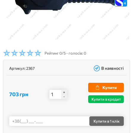
4
Рейтинг
0/5 - голосів: 0
В наявності
Артикул:
2367
Купити
+
703 грн
-
Купити в кредит
Купити
в 1 клік