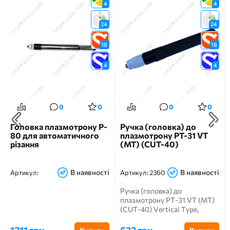
4
4
24
24
18
18
4
4
0
0
0
0
Головка плазмотрону P-
Ручка (головка) до
80 для автоматичного
плазмотрону PT-31 VT
різання
(MT) (CUT-40)
В наявності
В наявності
Артикул:
Артикул:
2360
Ручка (головка) до
плазмотрону PT-31 VT (MT)
(CUT-40) Vertical Тype,
котороя встановлюється на
&nb...