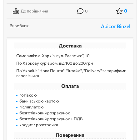
0
До порівняння
0
Виробник:
Abicor Binzel
Доставка
Самовивіз: м. Харків, вул. Раєвської, 10
По Харкову кур'єром: від 100 до 200 грн
По Україні: "Нова Пошта", "Інтайм", "Delivery" за тарифами
перевізника
Оплата
готівкою
банківською картою
післяплатою
безготівковий розрахунок
безготівковий розрахунок + ПДВ
кредит / розстрочка
Повернення