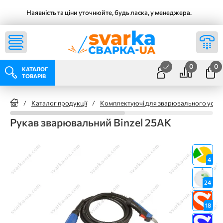
Наявність та ціни уточнюйте, будь ласка, у менеджера.
0
0
КАТАЛОГ
ТОВАРІВ
/
Каталог продукції
/
Комплектуючі для зварювального уста
Рукав зварювальний Binzel 25АК
4
24
18