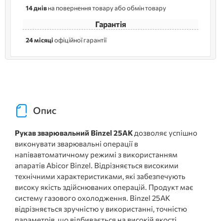
14 днів
на повернення товару або обмін товару
Гарантія
24 місяці
офіційної гарантії
Опис
Рукав зварювальний Binzel 25АК
дозволяє успішно
виконувати зварювальні операції в
напівавтоматичному режимі з використанням
апаратів Abicor Binzel. Відрізняється високими
технічними характеристиками, які забезпечують
високу якість здійснюваних операцій. Продукт має
систему газового охолодження. Binzel 25АК
відрізняється зручністю у використанні, точністю
параметрів, що відбивається на високій якості