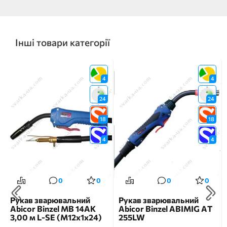
Інші товари категорії
4
4
24
24
18
18
4
4
0
0
0
0
Рукав зварювальний
Рукав зварювальний
Abicor Binzel МВ 14АК
Abicor Binzel ABIMIG АT
3,00 м L-SE (M12x1x24)
255LW