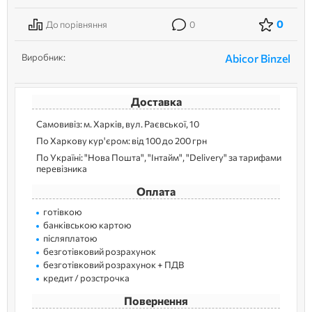
0
До порівняння
0
Виробник:
Abicor Binzel
Доставка
Самовивіз: м. Харків, вул. Раєвської, 10
По Харкову кур'єром: від 100 до 200 грн
По Україні: "Нова Пошта", "Інтайм", "Delivery" за тарифами
перевізника
Оплата
готівкою
банківською картою
післяплатою
безготівковий розрахунок
безготівковий розрахунок + ПДВ
кредит / розстрочка
Повернення