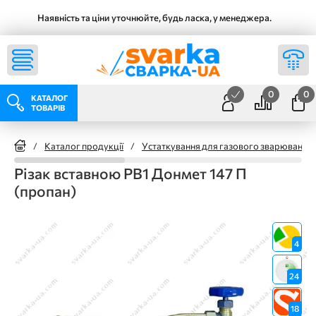
Наявність та ціни уточнюйте, будь ласка, у менеджера.
0
0
КАТАЛОГ
ТОВАРІВ
/
Каталог продукції
/
Устаткування для газового зварювання
Різак вставною РВ1 Донмет 147 П
(пропан)
4
24
18