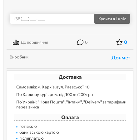
Купити
в 1 клік
0
До порівняння
0
Виробник:
Донмет
Доставка
Самовивіз: м. Харків, вул. Раєвської, 10
По Харкову кур'єром: від 100 до 200 грн
По Україні: "Нова Пошта", "Інтайм", "Delivery" за тарифами
перевізника
Оплата
готівкою
банківською картою
післяплатою