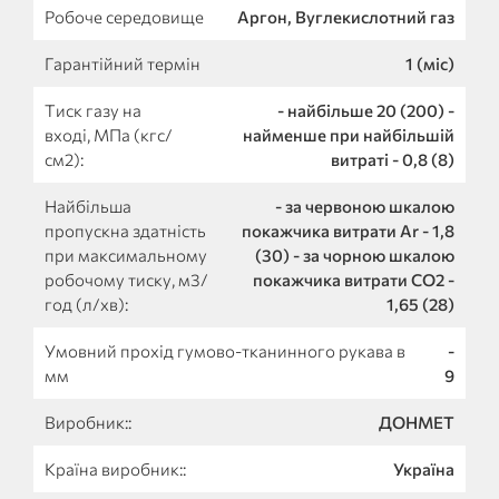
Робоче середовище
Аргон, Вуглекислотний газ
Гарантійний термін
1 (міс)
Тиск газу на
- найбільше 20 (200) -
вході, МПа (кгс/
найменше при найбільшій
см2):
витраті - 0,8 (8)
Найбільша
- за червоною шкалою
пропускна здатність
покажчика витрати Ar - 1,8
при максимальному
(30) - за чорною шкалою
робочому тиску, м3/
покажчика витрати СО2 -
год (л/хв):
1,65 (28)
Умовний прохід гумово-тканинного рукава в
-
мм
9
Виробник::
ДОНМЕТ
Країна виробник::
Україна