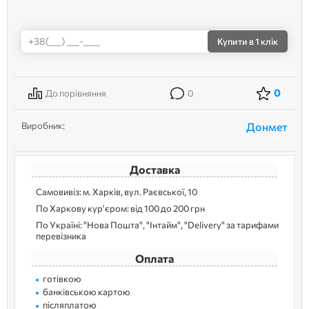
Купити
в 1 клік
0
До порівняння
0
Виробник:
Донмет
Доставка
Самовивіз: м. Харків, вул. Раєвської, 10
По Харкову кур'єром: від 100 до 200 грн
По Україні: "Нова Пошта", "Інтайм", "Delivery" за тарифами
перевізника
Оплата
готівкою
банківською картою
післяплатою