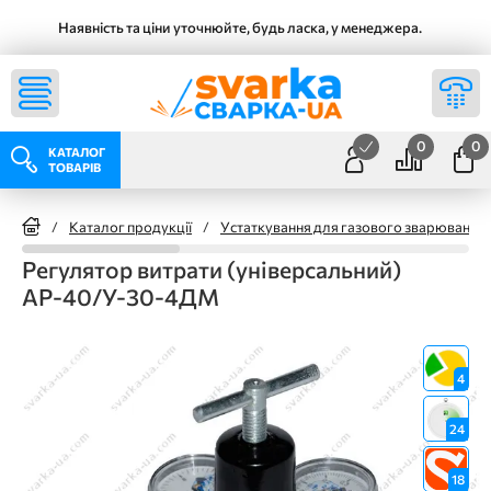
Наявність та ціни уточнюйте, будь ласка, у менеджера.
0
0
КАТАЛОГ
ТОВАРІВ
/
Каталог продукції
/
Устаткування для газового зварювання
Регулятор витрати (універсальний)
АР-40/У-30-4ДМ
4
24
18