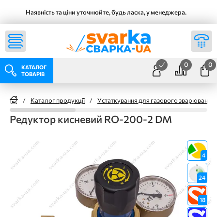
Наявність та ціни уточнюйте, будь ласка, у менеджера.
0
0
КАТАЛОГ
ТОВАРІВ
/
Каталог продукції
/
Устаткування для газового зварювання
Редуктор кисневий RO-200-2 DM
4
24
18