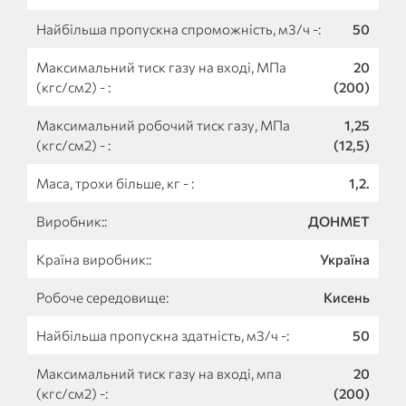
Найбільша пропускна спроможність, м3/ч -:
50
Максимальний тиск газу на вході, МПа
20
(кгс/см2) - :
(200)
Максимальний робочий тиск газу, МПа
1,25
(кгс/см2) - :
(12,5)
Маса, трохи більше, кг - :
1,2.
Виробник::
ДОНМЕТ
Країна виробник::
Україна
Робоче середовище:
Кисень
Найбільша пропускна здатність, м3/ч -:
50
Максимальний тиск газу на вході, мпа
20
(кгс/см2) -:
(200)