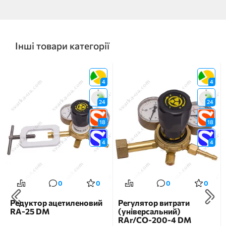
Інші товари категорії
4
4
24
24
18
18
4
4
0
0
0
0
Редуктор ацетиленовий
Регулятор витрати
RA-25 DM
(універсальний)
RAr/CO-200-4 DM