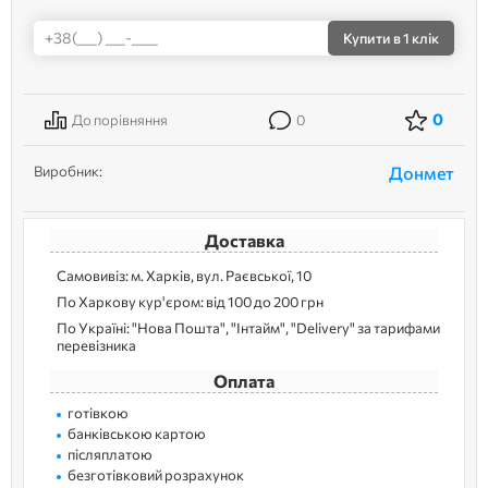
Купити
в 1 клік
0
До порівняння
0
Виробник:
Донмет
Доставка
Самовивіз: м. Харків, вул. Раєвської, 10
По Харкову кур'єром: від 100 до 200 грн
По Україні: "Нова Пошта", "Інтайм", "Delivery" за тарифами
перевізника
Оплата
готівкою
банківською картою
післяплатою
безготівковий розрахунок