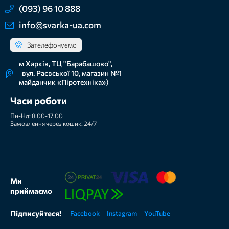
(093) 96 10 888
info@svarka-ua.com
Зателефонуємо
м Харків, ТЦ "Барабашово",
вул. Раєвської 10, магазин №1
майданчик «Піротехніка»)
Часи роботи
Пн-Нд: 8.00-17.00
Замовлення через кошик: 24/7
Ми
приймаємо
Підписуйтеся!
Facebook
Instagram
YouTube