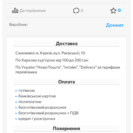
0
До порівняння
0
Виробник:
Донмет
Доставка
Самовивіз: м. Харків, вул. Раєвської, 10
По Харкову кур'єром: від 100 до 200 грн
По Україні: "Нова Пошта", "Інтайм", "Delivery" за тарифами
перевізника
Оплата
готівкою
банківською картою
післяплатою
безготівковий розрахунок
безготівковий розрахунок + ПДВ
кредит / розстрочка
Повернення