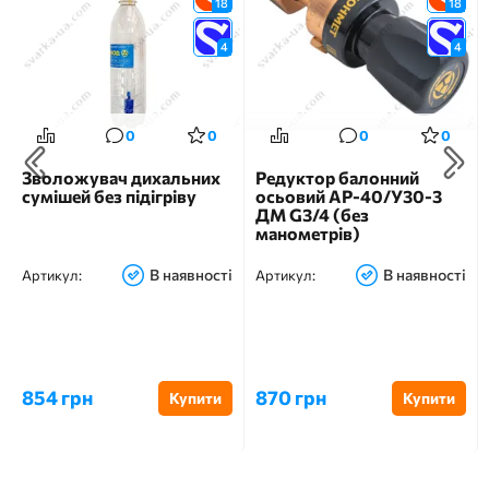
18
18
4
4
0
0
0
0
Зволожувач дихальних
Редуктор балонний
сумішей без підігріву
осьовий АР-40/У30-3
ДМ G3/4 (без
манометрів)
В наявності
В наявності
Артикул:
Артикул:
854 грн
870 грн
Купити
Купити