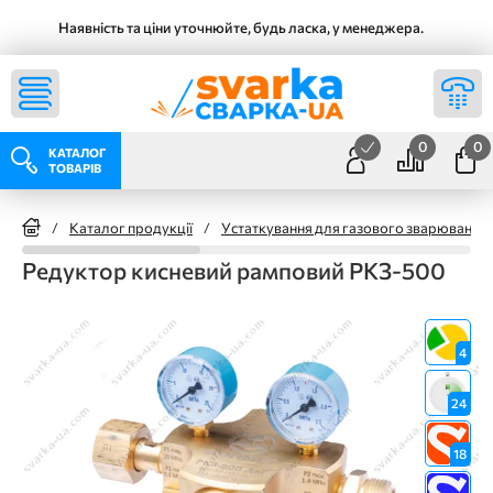
Наявність та ціни уточнюйте, будь ласка, у менеджера.
0
0
КАТАЛОГ
ТОВАРІВ
/
Каталог продукції
/
Устаткування для газового зварювання
Редуктор кисневий рамповий РКЗ-500
4
24
18