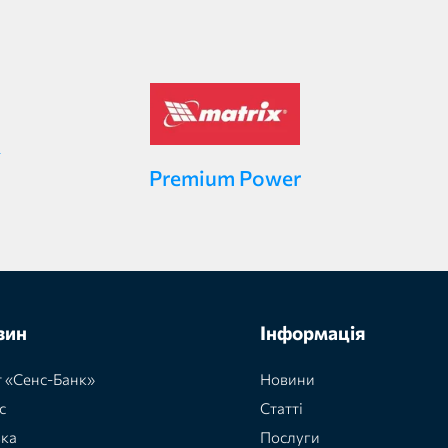
Premium Power
зин
Інформація
 «Сенс-Банк»
Новини
с
Статті
вка
Послуги