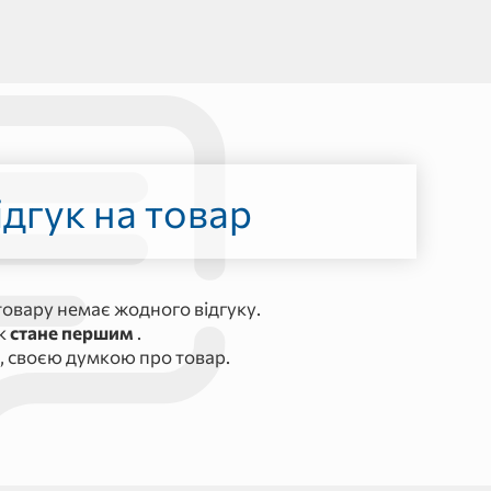
дгук на товар
овару немає жодного відгуку.
ук
стане першим
.
, своєю думкою про товар.