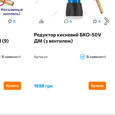
0
0
0
Редуктор кисневий БКО-50V
(9)
ДМ (з вентилем)
В наявності
В наявності
Артикул:
1698 грн
Купити
Купити