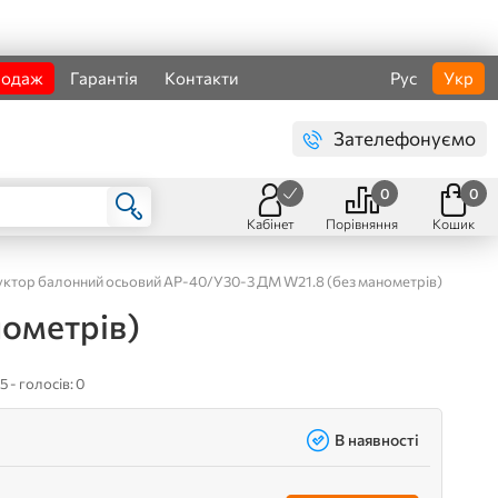
родаж
Гарантія
Контакти
Рус
Укр
Зателефонуємо
0
0
Кабінет
Порівняння
Кошик
ктор балонний осьовий АР-40/У30-3 ДМ W21.8 (без манометрів)
ометрів)
5 - голосів: 0
В наявності