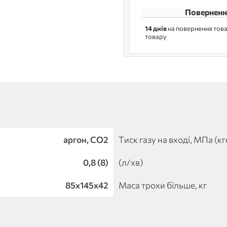
Поверненн
14 днів
на повернення това
товару
аргон, СО2
Тиск газу на вході, МПа (к
0,8 (8)
(л/хв)
85х145х42
Маса трохи більше, кг