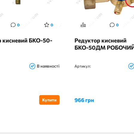
0
0
0
р кисневий БКО-50-
Редуктор кисневий
БКО-50ДМ РОБОЧИЙ 
В наявності
Артикул:
966 грн
Купити