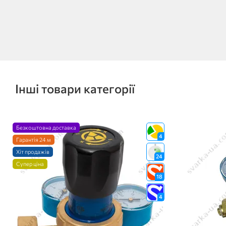
Інші товари категорії
Безкоштовна доставка
4
Гарантія 24 м
Хіт продажів
24
Супер ціна
18
4