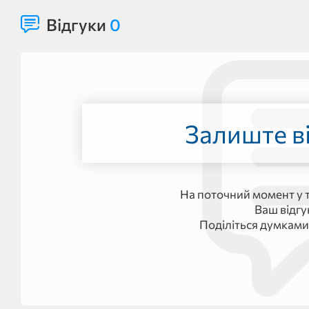
Відгуки
0
Залиште ві
На поточний момент у т
Ваш відг
Поділіться думками