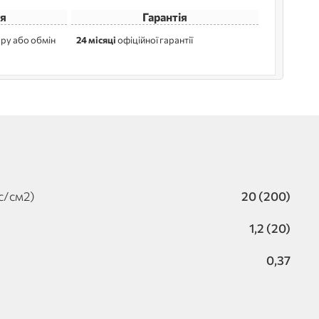
я
Гарантія
ру або обмін
24 місяці
офіційної гарантії
гс/см2)
20 (200)
1,2 (20)
0,37