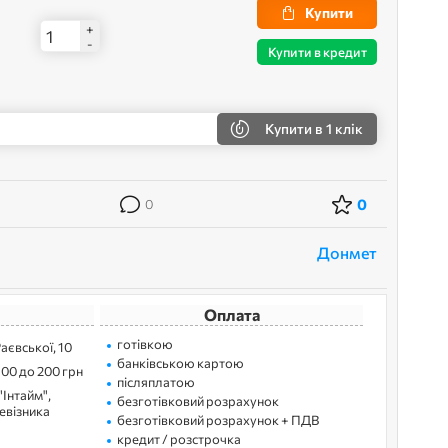
Купити
+
-
Купити в кредит
Купити
в 1 клік
0
0
Донмет
Оплата
готівкою
Раєвської, 10
банківською картою
100 до 200 грн
післяплатою
"Інтайм",
безготівковий розрахунок
ревізника
безготівковий розрахунок + ПДВ
кредит / розстрочка