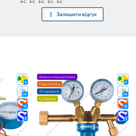
Залишити відгук
Безкоштовна доставка
4
4
Гарантія 24 м
Хіт продажів
24
24
Супер ціна
18
18
4
4