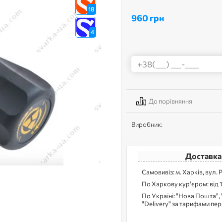
18
960 грн
4
До порівняння
Виробник:
Доставка
Самовивіз: м. Харків, вул. 
По Харкову кур'єром: від 
По Україні: "Нова Пошта", 
"Delivery" за тарифами пе