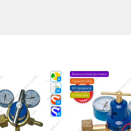
Безкоштовна доставка
4
Гарантія 24 м
Хіт продажів
24
Супер ціна
18
4