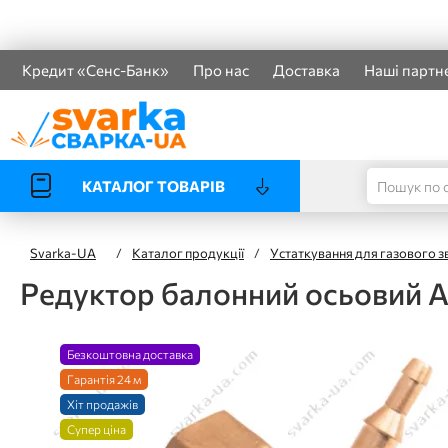
Кредит «Сенс-Банк»
Про нас
Доставка
Наші партн
КАТАЛОГ ТОВАРІВ
Svarka-UA
/
Каталог продукції
/
Устаткування для газового 
Редуктор балонний осьовий 
Безкоштовна доставка
Гарантія 24 м
Хіт продажів
Супер ціна