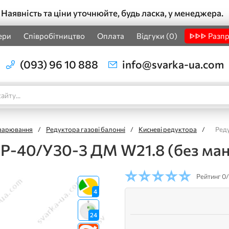
Наявність та ціни уточнюйте, будь ласка, у менеджера.
ери
Співробітництво
Оплата
Відгуки (0)
ᐈᐈᐈ Разп
(093) 96 10 888
info@svarka-ua.com
зварювання
/
Редуктора газові балонні
/
Кисневі редуктора
/
Реду
АР-40/У30-3 ДМ W21.8 (без ман
Рейтинг
0/
4
24