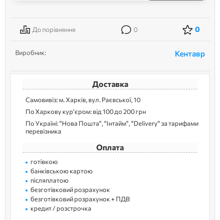
0
До порівняння
0
Виробник:
Кентавр
Доставка
Самовивіз: м. Харків, вул. Раєвської, 10
По Харкову кур'єром: від 100 до 200 грн
По Україні: "Нова Пошта", "Інтайм", "Delivery" за тарифами
перевізника
Оплата
готівкою
банківською картою
післяплатою
безготівковий розрахунок
безготівковий розрахунок + ПДВ
кредит / розстрочка