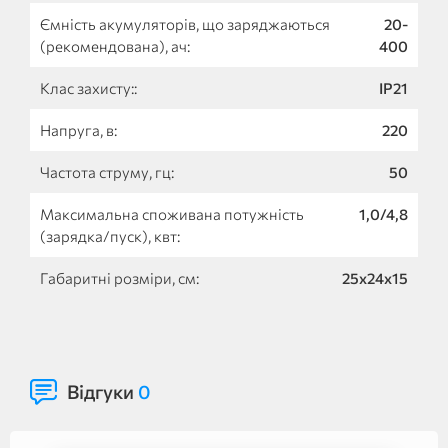
Ємність акумуляторів, що заряджаються
20-
(рекомендована), ач:
400
Клас захисту::
IP21
Напруга, в:
220
Частота струму, гц:
50
Максимальна споживана потужність
1,0/4,8
(зарядка/пуск), квт:
Габаритні розміри, см:
25х24х15
Відгуки
0