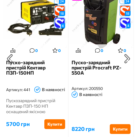
24
24
18
18
4
4
0
0
0
0
Пуско-зарядний
Пуско-зарядний
пристрій Кентавр
пристрій Procraft PZ-
ПЗП-150НП
550A
Артикул:
200550
В наявності
Артикул:
441
В наявності
Пускозарядний пристрій
Кентавр ПЗП-150 НП
оснащений якісною
електричною частиною. У
його наявності ...
5700 грн
Купити
8220 грн
Купити