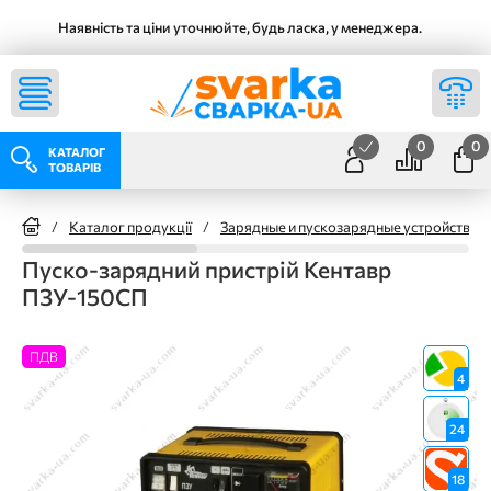
Наявність та ціни уточнюйте, будь ласка, у менеджера.
0
0
КАТАЛОГ
ТОВАРІВ
/
Каталог продукції
/
Зарядные и пускозарядные устройства 
Пуско-зарядний пристрій Кентавр
ПЗУ-150СП
ПДВ
4
24
18