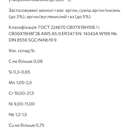
Застосовувані захисні гази: аргон, суміш аргон/кисень
(до 3%); аргон/вуглекислий газ (до 5%)
Класифікація: ГОСТ 224670 СВ07Х19Н10Б \\
СВ06Х19Н8Г2Б AWS A5.9 ER347 EN: 14343A W199 Nb
DIN 8556 SGCrNiNb19 9
Хім. склад,%:
C не більше 0,08
Si 0,3-0,65
Mn 1,00-2,5
Cr 19,00-21,5
Ni 9,00-11,00
Nb 1,2-1,5
Cu не більше 0,75