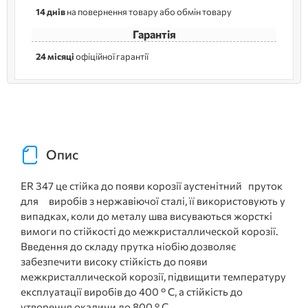
14 днів
на повернення товару або обмін товару
Гарантія
24 місяці
офіційної гарантії
Опис
ER 347 це стійка до появи корозії аустенітний пруток
для виробів з нержавіючої сталі, її використовують у
випадках, коли до металу шва висуваються жорсткі
вимоги по стійкості до межкристаллической корозії.
Введення до складу прутка ніобію дозволяє
забезпечити високу стійкість до появи
межкристаллической корозії, підвищити температуру
експлуатації виробів до 400 ° C, а стійкість до
утворення окалини до 800 ° C.