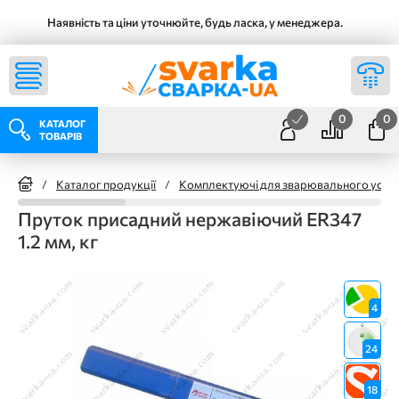
Наявність та ціни уточнюйте, будь ласка, у менеджера.
0
0
КАТАЛОГ
ТОВАРІВ
/
Каталог продукції
/
Комплектуючі для зварювального уста
Пруток присадний нержавіючий ER347
1.2 мм, кг
4
24
18