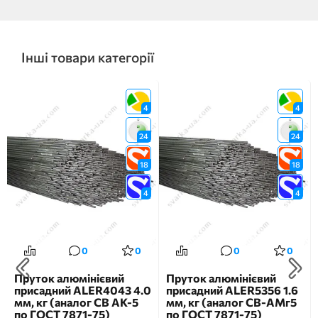
Інші товари категорії
4
4
24
24
18
18
4
4
0
0
0
0
Пруток алюмінієвий
Пруток алюмінієвий
присадний ALER4043 4.0
присадний ALER5356 1.6
мм, кг (аналог CB АК-5
мм, кг (аналог СВ-АМг5
по ГОСТ 7871-75)
по ГОСТ 7871-75)