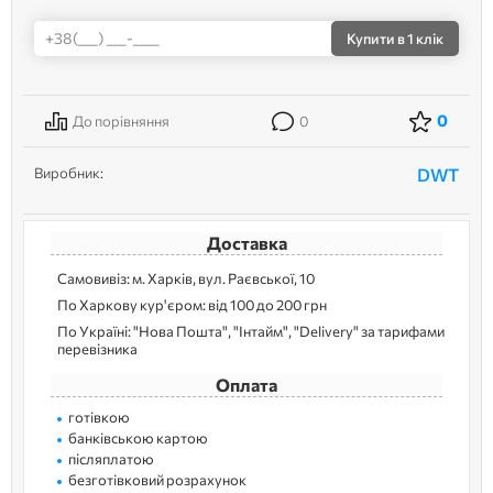
Купити
в 1 клік
0
До порівняння
0
Виробник:
DWT
Доставка
Самовивіз: м. Харків, вул. Раєвської, 10
По Харкову кур'єром: від 100 до 200 грн
По Україні: "Нова Пошта", "Інтайм", "Delivery" за тарифами
перевізника
Оплата
готівкою
банківською картою
післяплатою
безготівковий розрахунок