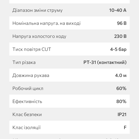
Діапазон зміни струму
10-40 A
Номінальна напруга. на виході
96 B
Напруга холостого ходу
230 B
Тиск повітря CUT
4-5 бар
Тип різака
PT-31 (контактний)
Довжина рукава
4.0 м
Робочий цикл
60%
Ефективність
80%
Клас безпеки
IP21
Клас ізоляції
F