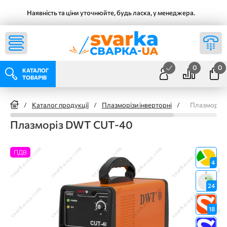
Наявність та ціни уточнюйте, будь ласка, у менеджера.
0
0
КАТАЛОГ
ТОВАРІВ
/
Каталог продукції
/
Плазморізи інверторні
/
Плазморіз
Плазморіз DWT CUT-40
ПДВ
4
24
18