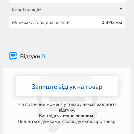
Клас ізоляції::
F
Мін.-макс. товщина різання:
0.3-12 мм
Відгуки
0
Залиште відгук на товар
На поточний момент у товару немає жодного
відгуку.
Ваш відгук
стане першим
.
Поділіться думками, своєю думкою про товар.