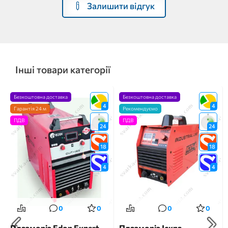
Залишити відгук
Інші товари категорії
Безкоштовна доставка
Безкоштовна доставка
4
4
Гарантія 24 м
Рекомендуємо
ПДВ
ПДВ
24
24
18
18
4
4
0
0
0
0
Плазморіз Edon Expert
Плазморіз Іскра