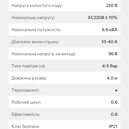
Напруга холостого ходу:
230 B
Номінальну напругу:
AC220B ± 10%
Номінальна потужність:
6.6 кВА
Діапазон зміни струму:
10-40 A
Номінальна напруга. на виході:
96 B
Тиск повітря cut:
4-5 бар
Довжина рукава:
4.0 м
Термозахист:
●
Робочий цикл:
0.6
Ефективність:
0.8
Клас безпеки:
IP21