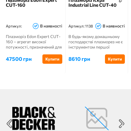
CUT-160
Industrial Line CUT-40
В наявності
В наявності
Артикул:
Артикул:
1138
Плазморіз Edon Expert CUT-
В будь-якому домашньому
160 – агрегат високої
господарстві плазморез не є
потужності, призначений для
інструментом першої
металургійних та б...
необхідності, але його наяв...
47500 грн
8610 грн
Купити
Купити