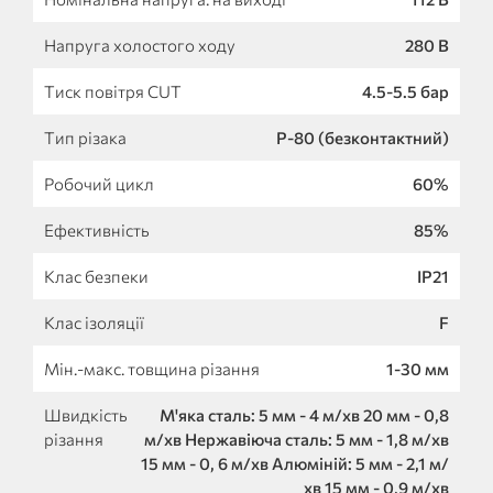
Напруга холостого ходу
280 B
Тиск повітря CUT
4.5-5.5 бар
Тип різака
P-80 (безконтактний)
Робочий цикл
60%
Ефективність
85%
Клас безпеки
IP21
Клас ізоляції
F
Мін.-макс. товщина різання
1-30 мм
Швидкість
М'яка сталь: 5 мм - 4 м/хв 20 мм - 0,8
різання
м/хв Нержавіюча сталь: 5 мм - 1,8 м/хв
15 мм - 0, 6 м/хв Алюміній: 5 мм - 2,1 м/
хв 15 мм - 0,9 м/хв