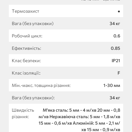
Термозахист
●
Вага (без упаковки)
34 кг
Робочий цикл:
0.6
Ефективність:
0.85
Клас безпеки:
IP21
Клас ізоляції::
F
Мін.-макс. товщина різання:
1-30 мм
Вага (без упаковки):
34 кг
Швидкість
М'яка сталь: 5 мм - 4 м/хв 20 мм - 0,8
різання:
м/хв Нержавіюча сталь: 5 мм - 1,8 м/хв
15 мм - 0,6 м/хв Алюміній: 5 мм - 2,1 м/
хв 15 мм - 0,9 м/хв