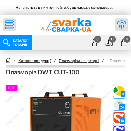
Наявність та ціни уточнюйте, будь ласка, у менеджера.
0
0
КАТАЛОГ
ТОВАРІВ
/
Каталог продукції
/
Плазморізи інверторні
/
Плазморіз
Плазморіз DWT CUT-100
ПДВ
4
24
18