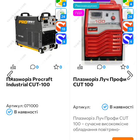
4
4
Рекомендуємо
ПДВ
24
24
18
18
4
4
0
0
0
0
Плазморіз Procraft
Плазморіз Луч Профи
Industrial CUT-100
CUT 100
Артикул:
071000
В наявності
Артикул:
В наявності
Плазморіз Луч Профи CUT
100 – сучасне високоякісне
обладнання повітряно-
плазмового виду. Під...