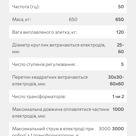
Частота (гц):
50
Маса, кг:
650
650
Вага виплавленого злитка, кг:
120
Діаметр круглих витрачаються електродів,
25-
мм:
60
Число ступенів регулювання:
5
Перетин квадратних витрачаються
30х30-
електродів, мм:
60х60
Число трансформаторів:
1 чи 2
Максимальна довжина оплавлятися частини
1000
електродів, мм:
Максимальний струм в електроді при
3000
3000
роботі з 1 трансформатором, а: