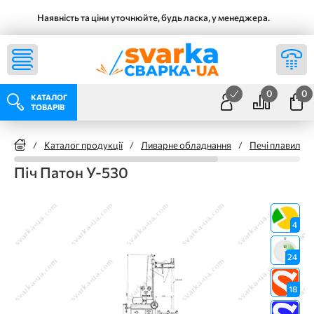
Наявність та ціни уточнюйте, будь ласка, у менеджера.
0
0
КАТАЛОГ
ТОВАРІВ
/
Каталог продукції
/
Ливарне обладнання
/
Печі плавильні
Піч Патон У-530
4
24
18