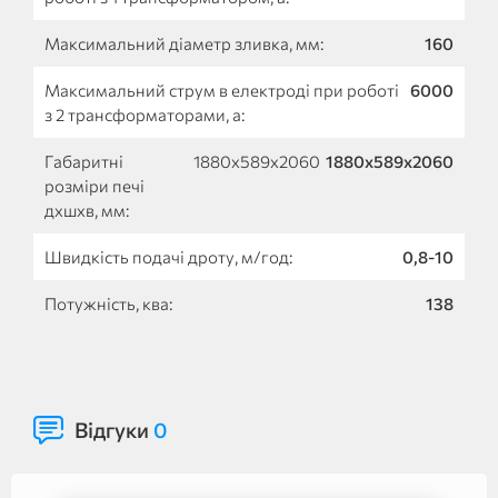
Максимальний діаметр зливка, мм:
160
Максимальний струм в електроді при роботі
6000
з 2 трансформаторами, а:
Габаритні
1880х589х2060
1880х589х2060
розміри печі
дхшхв, мм:
Швидкість подачі дроту, м/год:
0,8-10
Потужність, ква:
138
Відгуки
0