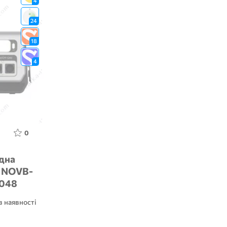
4
24
18
4
0
дна
 NOVB-
2048
 Функція
в наявності
рядка