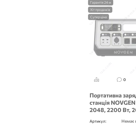
Гарантія 24 м
Хіт продажів
Супер ціна
0
Портативна заря
станція NOVGEN
2048, 2200 Вт, 
Вт·год LiFePO4,
Немає 
Артикул:
БДЖ, швидка за