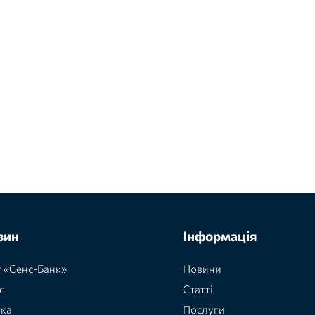
зин
Інформація
 «Сенс-Банк»
Новини
с
Статті
вка
Послуги