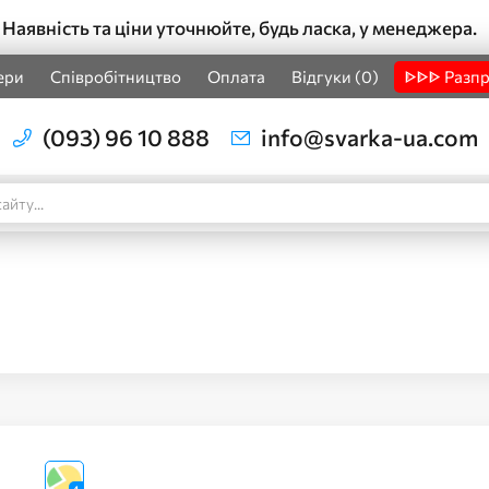
Наявність та ціни уточнюйте, будь ласка, у менеджера.
ери
Співробітництво
Оплата
Відгуки (0)
ᐈᐈᐈ Разп
(093) 96 10 888
info@svarka-ua.com