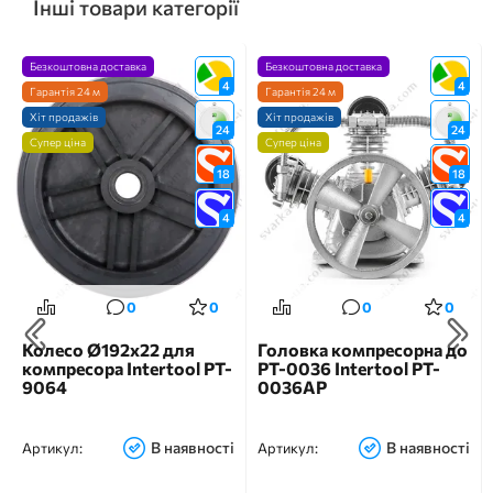
Інші товари категорії
Безкоштовна доставка
Безкоштовна доставка
4
4
Гарантія 24 м
Гарантія 24 м
Хіт продажів
Хіт продажів
24
24
Супер ціна
Супер ціна
18
18
4
4
0
0
0
0
Колесо Ø192х22 для
Головка компресорна до
компресора Intertool PT-
PT-0036 Intertool PT-
9064
0036AP
В наявності
В наявності
Артикул:
Артикул: