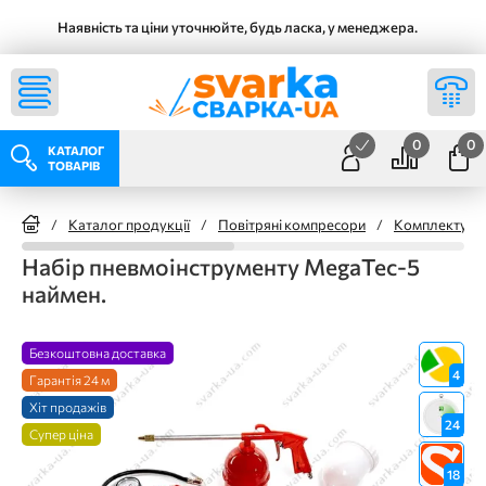
Наявність та ціни уточнюйте, будь ласка, у менеджера.
0
0
КАТАЛОГ
ТОВАРІВ
/
Каталог продукції
/
Повітряні компресори
/
Комплектуючі
Набір пневмоінструменту MegaTec-5
наймен.
Безкоштовна доставка
4
Гарантія 24 м
Хіт продажів
24
Супер ціна
18