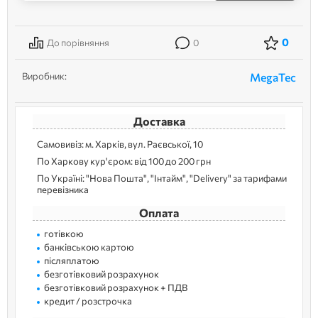
0
До порівняння
0
Виробник:
MegaTec
Доставка
Самовивіз: м. Харків, вул. Раєвської, 10
По Харкову кур'єром: від 100 до 200 грн
По Україні: "Нова Пошта", "Інтайм", "Delivery" за тарифами
перевізника
Оплата
готівкою
банківською картою
післяплатою
безготівковий розрахунок
безготівковий розрахунок + ПДВ
кредит / розстрочка