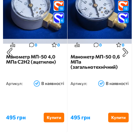
18
18
4
4
0
0
0
0
Манометр МП-50 4,0
Манометр МП-50 0,6
МПа С2H2 (ацетилен)
МПа
(загальнотехнічний)
В наявності
В наявності
Артикул:
Артикул:
495 грн
495 грн
Купити
Купити