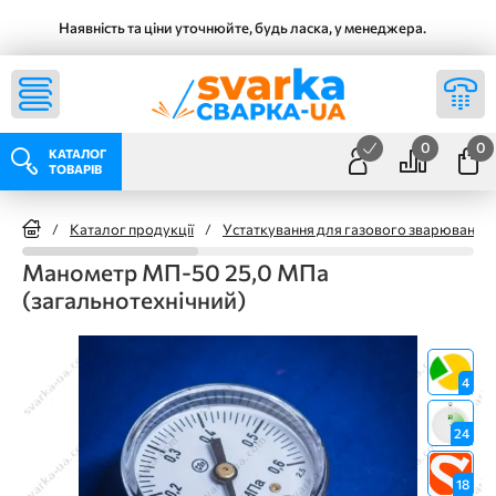
Наявність та ціни уточнюйте, будь ласка, у менеджера.
0
0
КАТАЛОГ
ТОВАРІВ
/
Каталог продукції
/
Устаткування для газового зварювання
Манометр МП-50 25,0 МПа
(загальнотехнічний)
4
24
18