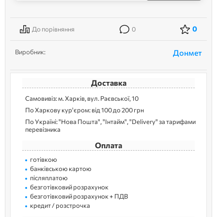
0
До порівняння
0
Виробник:
Донмет
Доставка
Самовивіз: м. Харків, вул. Раєвської, 10
По Харкову кур'єром: від 100 до 200 грн
По Україні: "Нова Пошта", "Інтайм", "Delivery" за тарифами
перевізника
Оплата
готівкою
банківською картою
післяплатою
безготівковий розрахунок
безготівковий розрахунок + ПДВ
кредит / розстрочка