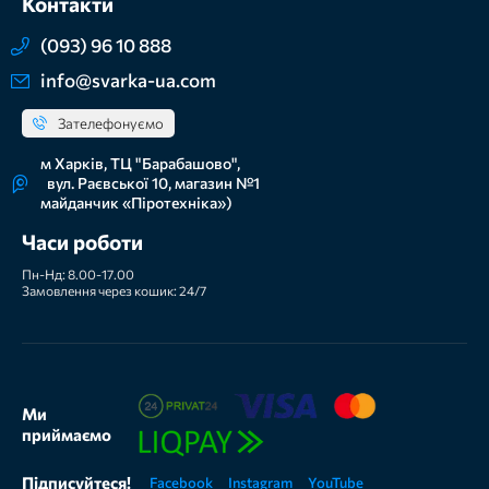
Контакти
(093) 96 10 888
info@svarka-ua.com
Зателефонуємо
м Харків, ТЦ "Барабашово",
вул. Раєвської 10, магазин №1
майданчик «Піротехніка»)
Часи роботи
Пн-Нд: 8.00-17.00
Замовлення через кошик: 24/7
Ми
приймаємо
Підписуйтеся!
Facebook
Instagram
YouTube