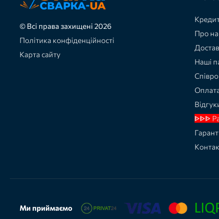
Кредит
© Всі права захищені 2026
Про на
Політика конфіденційності
Доста
Карта сайту
Наші п
Співро
Оплат
Відгук
ᐈᐈᐈ Р
Гарант
Конта
Ми приймаємо