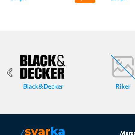
Black&Decker
Riker
Мага