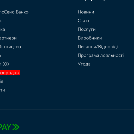
 «Сенс-Банк»
Новини
с
Статті
вка
Послуги
артнери
Виробники
бітництво
Питання/Відповіді
а
Програма лояльності
и (0)
Угода
азпродаж
ія
кти