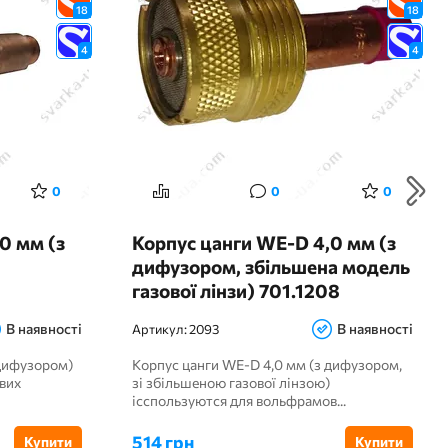
18
18
4
4
0
0
0
0 мм (з
Корпус цанги WE-D 4,0 мм (з
дифузором, збільшена модель
газової лінзи) 701.1208
В наявності
В наявності
Артикул:
2093
 дифузором)
Корпус цанги WE-D 4,0 мм (з дифузором,
вих
зі збільшеною газової лінзою)
ісспользуются для вольфрамов...
514 грн
Купити
Купити