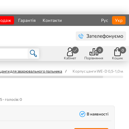
родаж
Гарантія
Контакти
Рус
Укр
Зателефонуємо
0
0
Кабінет
Порівняння
Кошик
цанги для зварювального пальника
/
Корпус цанги WE-D 0,5-1,0 мм 7
5 - голосів: 0
В наявності