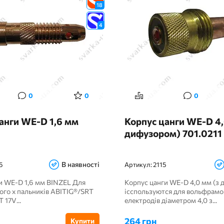
18
4
0
0
0
анги WE-D 1,6 мм
Корпус цанги WE-D 4,
дифузором) 701.0211
В наявності
5
Артикул:
2115
и WE-D 1,6 мм BINZEL Для
Корпус цанги WE-D 4,0 мм (з
ого х пальників ABITIG®/SRT
ісспользуются для вольфрамо
T 17V...
електродів діаметром 4,0 з...
264 грн
Купити