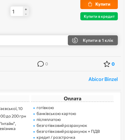
Купити
+
-
Купити в кредит
Купити
в 1 клік
0
0
Abicor Binzel
Оплата
готівкою
Раєвської, 10
банківською картою
100 до 200 грн
післяплатою
"Інтайм",
безготівковий розрахунок
ревізника
безготівковий розрахунок + ПДВ
кредит / розстрочка