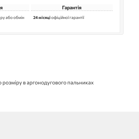
я
Гарантія
ру або обмін
24 місяці
офіційної гарантії
го розміру в аргонодугового пальниках