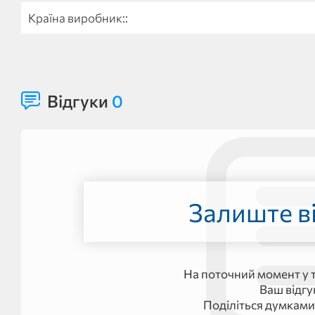
Країна виробник::
Відгуки
0
Залиште ві
На поточний момент у т
Ваш відг
Поділіться думками