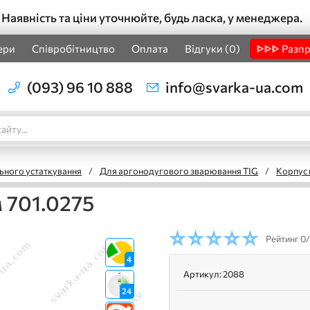
Наявність та ціни уточнюйте, будь ласка, у менеджера.
ери
Співробітництво
Оплата
Відгуки (0)
ᐈᐈᐈ Разп
(093) 96 10 888
info@svarka-ua.com
ьного устаткування
/
Для аргонодугового зварювання TIG
/
Корпус 
 701.0275
Рейтинг
0/
4
Артикул:
2088
24