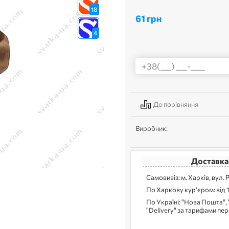
18
61 грн
4
До порівняння
Виробник:
Доставка
Самовивіз: м. Харків, вул. 
По Харкову кур'єром: від 
По Україні: "Нова Пошта", 
"Delivery" за тарифами пе