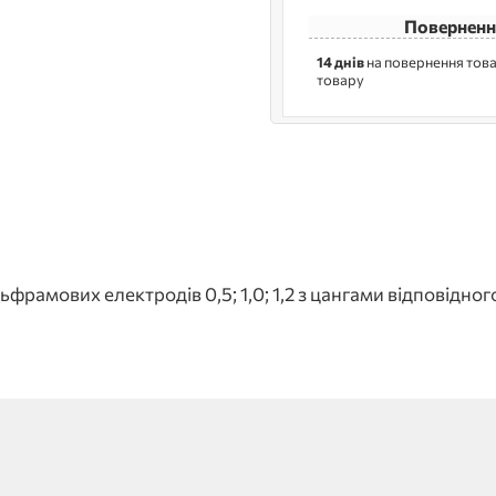
Поверненн
14 днів
на повернення това
товару
ьфрамових електродів 0,5; 1,0; 1,2 з цангами відповідно