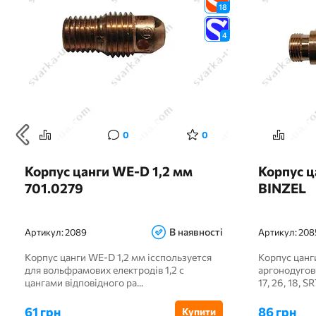
18
4
0
0
Корпус цанги WE-D 1,2 мм
Корпус ц
701.0279
BINZEL
В наявності
Артикул:
2089
Артикул:
208
Корпус цанги WE-D 1,2 мм ісспользуется
Корпус цанг
для вольфрамових електродів 1,2 с
аргонодугов
цангами відповідного ра...
17, 26, 18, SR
61 грн
86 грн
Купити