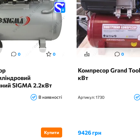
4
0
0
0
ор
Компресор Grand Tool 
иліндровий
кВт
яний SIGMA 2.2кВт
хв 320л/хв 8бар 58дБ
В наявності
Артикул:
1730
9426 грн
Купити