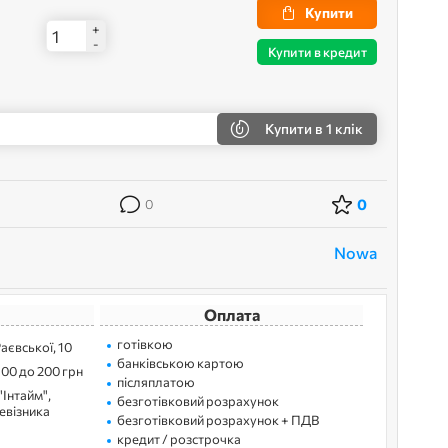
Купити
+
-
Купити в кредит
Купити
в 1 клік
0
0
Nowa
Оплата
готівкою
Раєвської, 10
банківською картою
100 до 200 грн
післяплатою
"Інтайм",
безготівковий розрахунок
ревізника
безготівковий розрахунок + ПДВ
кредит / розстрочка