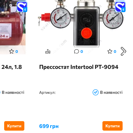
4
4
0
0
0
24л, 1.8
Прессостат Intertool PT-9094
В наявності
В наявності
Артикул:
699 грн
Купити
Купити