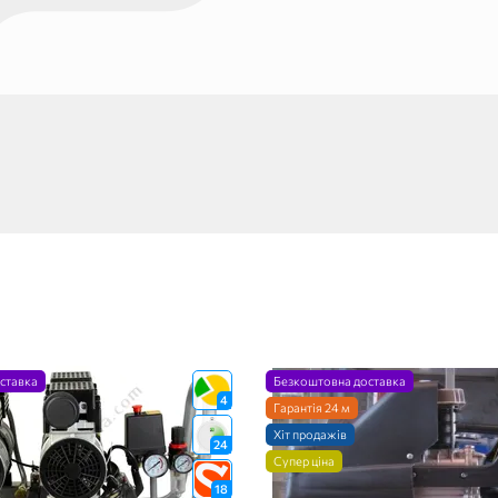
ставка
Безкоштовна доставка
4
Гарантія 24 м
Хіт продажів
24
Супер ціна
18