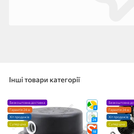
Інші товари категорії
Безкоштовна доставка
Безкоштовна до
4
Гарантія 24 м
Гарантія 24 м
Хіт продажів
Хіт продажів
24
Супер ціна
Супер ціна
18