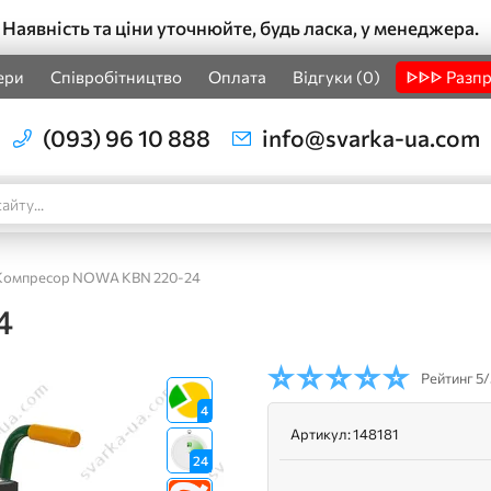
Наявність та ціни уточнюйте, будь ласка, у менеджера.
ери
Співробітництво
Оплата
Відгуки (0)
ᐈᐈᐈ Разп
(093) 96 10 888
info@svarka-ua.com
Компресор NOWA KBN 220-24
4
Рейтинг
5/
4
Артикул:
148181
24