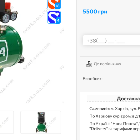
18
5500 грн
4
До порівняння
Виробник:
Доставка
Самовивіз: м. Харків, вул. 
По Харкову кур'єром: від 
По Україні: "Нова Пошта", 
"Delivery" за тарифами пе