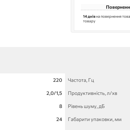
Поверненн
14 днів
на повернення това
товару
220
Частота, Гц
2,0/1,5
Продуктивність, л/хв
8
Рівень шуму, дБ
24
Габарити упаковки, мм