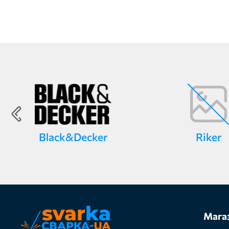
Black&Decker
Riker
Мага