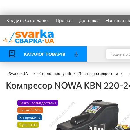
Кредит «Сенс-Банк»
Про нас
Доставка
Наші партн
КАТАЛОГ ТОВАРІВ
Svarka-UA
/
Каталог продукції
/
Повітряні компресори
/
Компресор NOWA KBN 220-2
Безкоштовна доставка
Гарантія 24 м
Хіт продажів
Супер ціна