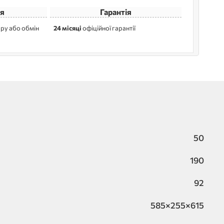
я
Гарантія
ру або обмін
24 місяці
офіційної гарантії
50
190
92
585×255×615