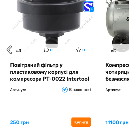
4
0
0
Повітряний фільтр у
Компрес
пластиковому корпусі для
чотириц
компресора PT-0022 Intertool
безмасл
PT-9083
1400об/
В наявності
Артикул:
Артикул:
50л
250 грн
11100 грн
Купити