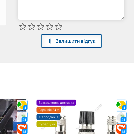
Залишити відгук
Безкоштовна доставка
4
4
Гарантія 24 м
Хіт продажів
24
24
Супер ціна
18
18