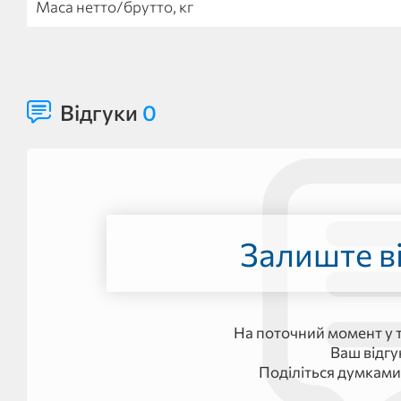
Маса нетто/брутто, кг
Відгуки
0
Залиште ві
На поточний момент у т
Ваш відг
Поділіться думками