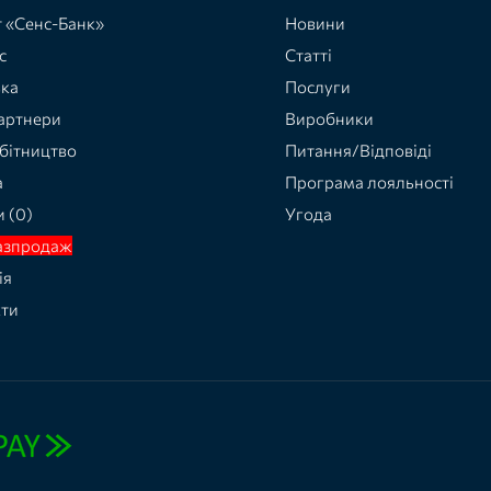
 «Сенс-Банк»
Новини
с
Статті
вка
Послуги
артнери
Виробники
бітництво
Питання/Відповіді
а
Програма лояльності
и (0)
Угода
азпродаж
ія
кти