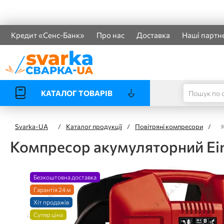
Кредит «Сенс-Банк»
Про нас
Доставка
Наші партн
КАТАЛОГ ТОВАРІВ
Svarka-UA
/
Каталог продукції
/
Повітряні компресори
/
Компресор акумуляторний Einh
Безкоштовна доставка
Гарантія 24 м
Хіт продажів
Супер ціна