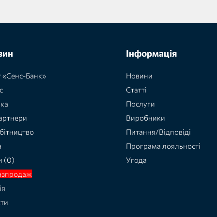
зин
Інформація
 «Сенс-Банк»
Новини
с
Статті
вка
Послуги
артнери
Виробники
бітництво
Питання/Відповіді
а
Програма лояльності
и (0)
Угода
азпродаж
ія
кти