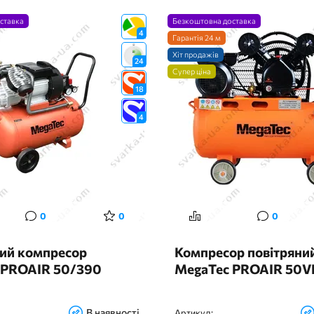
ставка
Безкоштовна доставка
4
Гарантія 24 м
Хіт продажів
24
Супер ціна
18
4
0
0
0
ний компресор
Компресор повітряни
 PROAIR 50/390
MegaTec PROAIR 50V
В наявності
Артикул: