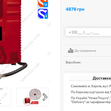
18
4878 грн
4
До порівняння
Виробник:
Доставка
Самовивіз: м. Харків, вул. 
По Харкову кур'єром: від 
По Україні: "Нова Пошта", 
"Delivery" за тарифами пе