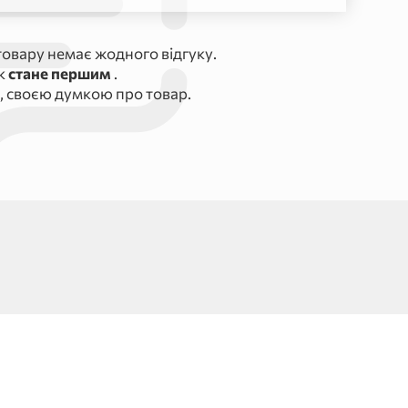
овару немає жодного відгуку.
ук
стане першим
.
, своєю думкою про товар.