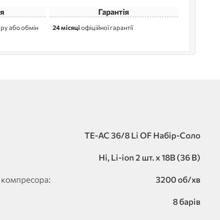
я
Гарантія
ру або обмін
24 місяці
офіційної гарантії
TE-AC 36/8 Li OF Набір-Соло
Ні, Li-ion 2 шт. х 18В (36 В)
 компресора:
3200 об/хв
8 барів