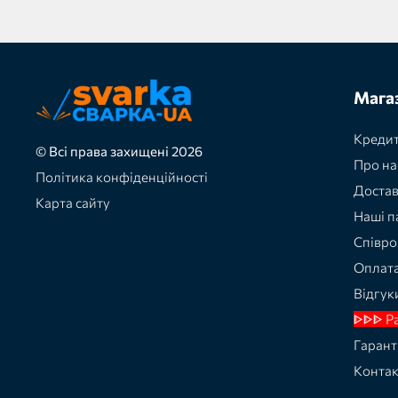
Мага
Кредит
© Всі права захищені 2026
Про на
Політика конфіденційності
Доста
Карта сайту
Наші п
Співро
Оплат
Відгук
ᐈᐈᐈ Р
Гарант
Конта