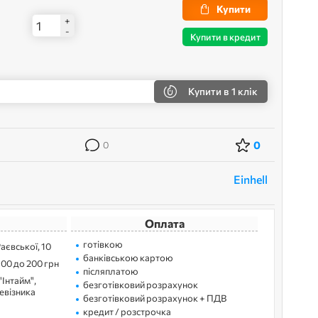
Купити
+
-
Купити в кредит
Купити
в 1 клік
0
0
Einhell
Оплата
готівкою
Раєвської, 10
банківською картою
100 до 200 грн
післяплатою
"Інтайм",
безготівковий розрахунок
ревізника
безготівковий розрахунок + ПДВ
кредит / розстрочка