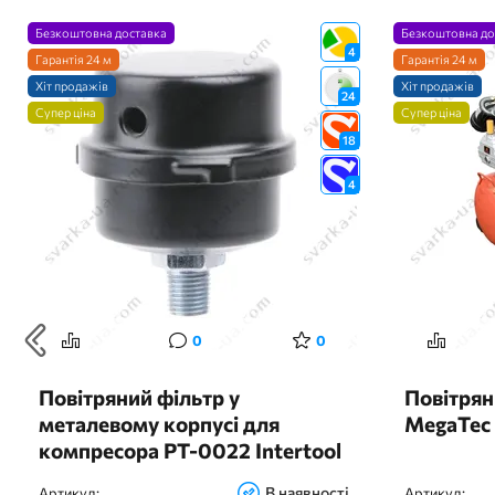
Безкоштовна доставка
Безкоштовна до
4
Гарантія 24 м
Гарантія 24 м
Хіт продажів
Хіт продажів
24
Супер ціна
Супер ціна
18
4
0
0
Повітряний фільтр у
Повітря
металевому корпусі для
MegaTec
компресора PT-0022 Intertool
PT-9073
В наявності
Артикул:
Артикул: