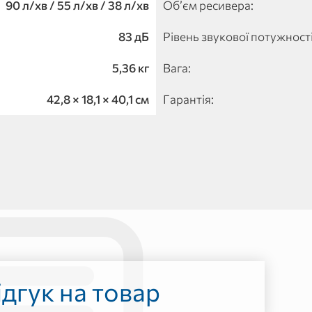
90 л/хв / 55 л/хв / 38 л/хв
Обʼєм ресивера:
83 дБ
Рівень звукової потужност
5,36 кг
Вага:
42,8 × 18,1 × 40,1 см
Гарантія:
дгук на товар