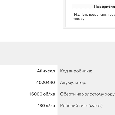
Поверненн
14 днів
на повернення това
товару
Айнхелл
Код виробника:
4020440
Акумулятор:
16000 об/хв
Оберти на холостому ходу
130 л/хв
Робочий тиск (макс.)