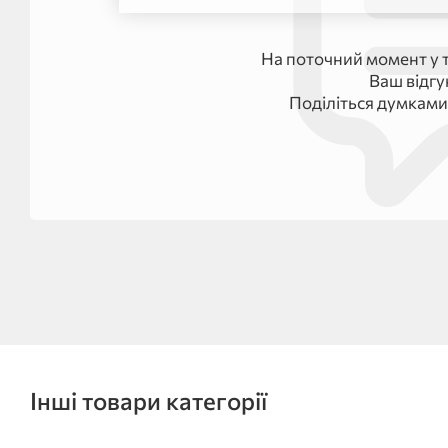
На поточний момент у т
Ваш відг
Поділіться думками
Інші товари категорії