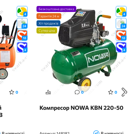
Безкоштовна доставка
4
4
Гарантія 24 м
Хіт продажів
24
24
Супер ціна
18
18
4
4
0
0
0
й
Компресор NOWA KBN 220-50
B
В наявності
В наявності
Артикул:
148182