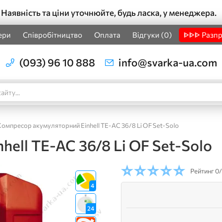
Наявність та ціни уточнюйте, будь ласка, у менеджера.
ери
Співробітництво
Оплата
Відгуки (0)
ᐈᐈᐈ Разп
(093) 96 10 888
info@svarka-ua.com
Компресор акумуляторний Einhell TE-AC 36/8 Li OF Set-Solo
ell TE-AC 36/8 Li OF Set-Solo
Рейтинг
0/
4
24