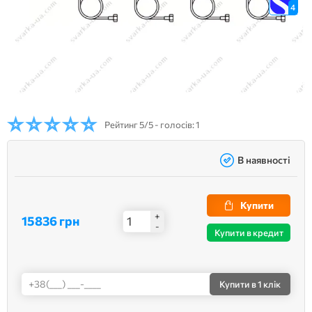
4
Рейтинг
5/5 - голосів: 1
В наявності
Купити
+
15836 грн
-
Купити в кредит
Купити
в 1 клік