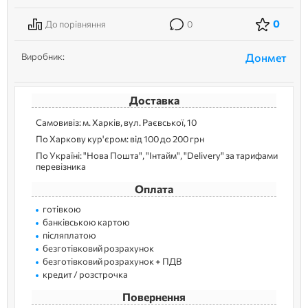
0
До порівняння
0
Виробник:
Донмет
Доставка
Самовивіз: м. Харків, вул. Раєвської, 10
По Харкову кур'єром: від 100 до 200 грн
По Україні: "Нова Пошта", "Інтайм", "Delivery" за тарифами
перевізника
Оплата
готівкою
банківською картою
післяплатою
безготівковий розрахунок
безготівковий розрахунок + ПДВ
кредит / розстрочка
Повернення