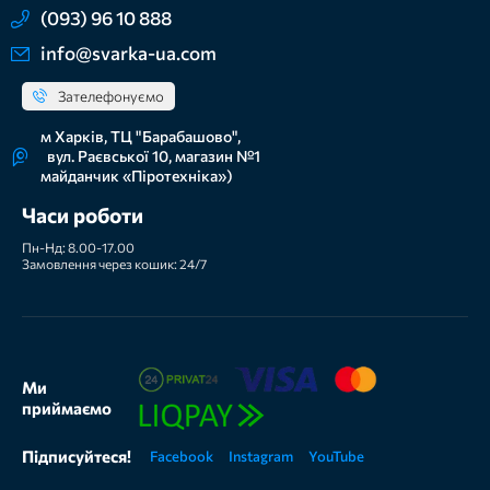
(093) 96 10 888
info@svarka-ua.com
Зателефонуємо
м Харків, ТЦ "Барабашово",
вул. Раєвської 10, магазин №1
майданчик «Піротехніка»)
Часи роботи
Пн-Нд: 8.00-17.00
Замовлення через кошик: 24/7
Ми
приймаємо
Підписуйтеся!
Facebook
Instagram
YouTube