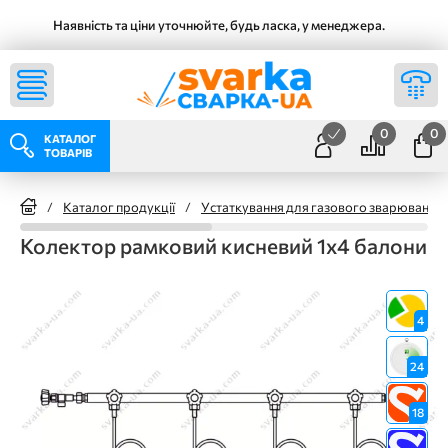
Наявність та ціни уточнюйте, будь ласка, у менеджера.
0
0
КАТАЛОГ
ТОВАРІВ
/
Каталог продукції
/
Устаткування для газового зварювання
Колектор рамковий кисневий 1х4 балони
4
24
18