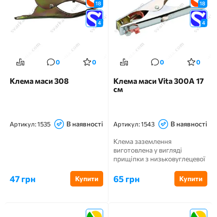
18
18
4
4
0
0
0
0
Клема маси 308
Клема маси Vita 300А 17
см
В наявності
В наявності
Артикул:
1535
Артикул:
1543
Клема заземлення
виготовлена ​​у вигляді
прищіпки з низьковуглецевої
сталі, хромована, з ізо...
47 грн
65 грн
Купити
Купити