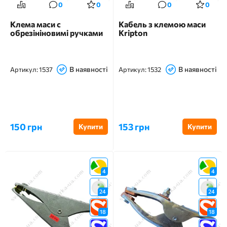
0
0
0
0
Клема маси c
Кабель з клемою маси
обрезініновимі ручками
Kripton
В наявності
В наявності
Артикул:
1537
Артикул:
1532
150 грн
153 грн
Купити
Купити
4
4
24
24
18
18