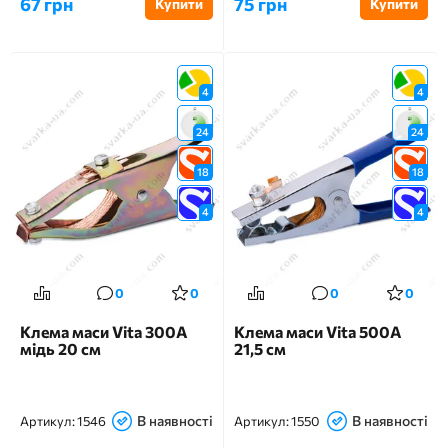
67 грн
75 грн
Купити
Купити
4
4
24
24
18
18
4
4
0
0
0
0
Клема маси Vita 300А
Клема маси Vita 500А
мідь 20 см
21,5 см
В наявності
В наявності
Артикул:
1546
Артикул:
1550