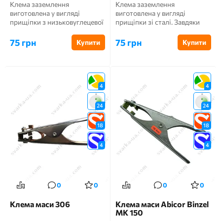
Клема заземлення
Клема заземлення
виготовлена ​​у вигляді
виготовлена ​​у вигляді
прищіпки з низьковуглецевої
прищіпки зі сталі. Завдяки
сталі, оцинкована, губки
своєму великому розміру
обмід...
може пр...
75 грн
75 грн
Купити
Купити
4
4
24
24
18
18
4
4
0
0
0
0
Клема маси 306
Клема маси Abicor Binzel
МК 150