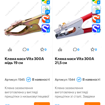
4
4
24
24
18
18
4
4
0
0
0
0
Клема маси Vita 300А
Клема маси Vita 300А
мідь 19 см
21,5 см
В наявності
В наявності
Артикул:
1545
Артикул:
1544
Клема заземлення
Клема заземлення
виготовлена ​​у вигляді
виготовлена ​​у вигляді
прищіпки з низьковуглецевої
прищіпки зі сталі. Завдяки
сталі, оцинкована, губки
своєму великому розміру
обмід...
може пр...