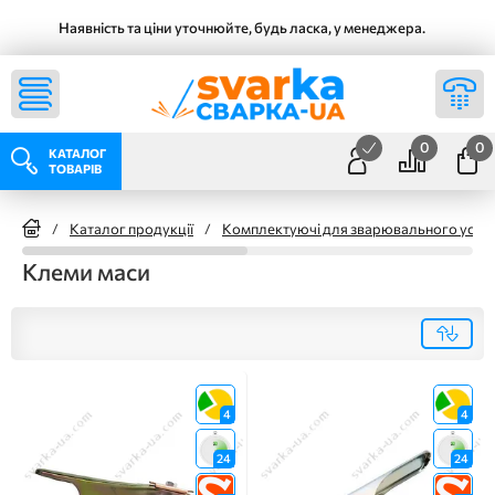
Наявність та ціни уточнюйте, будь ласка, у менеджера.
0
0
КАТАЛОГ
ТОВАРІВ
/
Каталог продукції
/
Комплектуючі для зварювального уста
Клеми маси
4
4
24
24