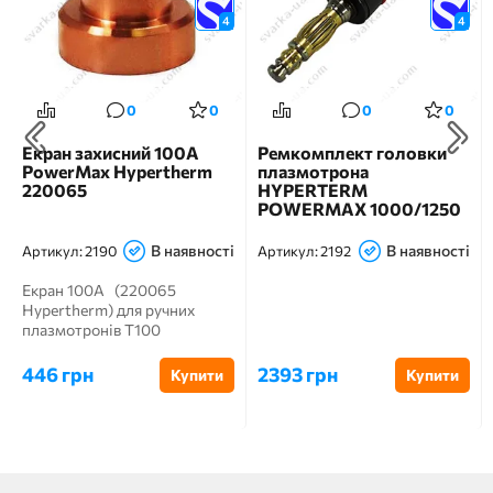
4
4
0
0
0
0
Екран захисний 100А
Ремкомплект головки
PowerMax Hypertherm
плазмотрона
220065
HYPERTERM
POWERMAX 1000/1250
T60/T60M, T80/T80M
(128521-UR)
В наявності
В наявності
Артикул:
2190
Артикул:
2192
Екран 100A (220065
Hypertherm) для ручних
плазмотронів T100
PowerMax екранованої...
446 грн
2393 грн
Купити
Купити