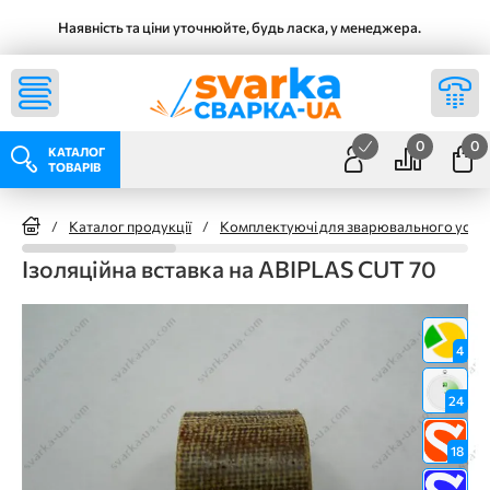
Наявність та ціни уточнюйте, будь ласка, у менеджера.
0
0
КАТАЛОГ
ТОВАРІВ
/
Каталог продукції
/
Комплектуючі для зварювального уста
Ізоляційна вставка на ABIPLAS CUT 70
4
24
18