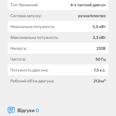
Тип: бензинові
4-х тактний двигун
Система запуску:
ручна/електро
Номінальна потужність:
3,0 кВт
Максимальна потужність:
3,3 кВт
Напруга:
220В
Частота:
50 Гц
Потужність двигуна:
7,5 к.с.
Робочий об'єм двигуна:
212см³
Відгуки
0