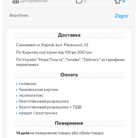
0
До порівняння
0
Виробник:
Zegor
Доставка
Самовивіз: м. Харків, вул. Раєвської, 10
По Харкову кур'єром: від 100 до 200 грн
По Україні: "Нова Пошта", "Інтайм", "Delivery" за тарифами
перевізника
Оплата
готівкою
банківською картою
післяплатою
безготівковий розрахунок
безготівковий розрахунок + ПДВ
кредит / розстрочка
Повернення
14 днів
на повернення товару або обмін товару