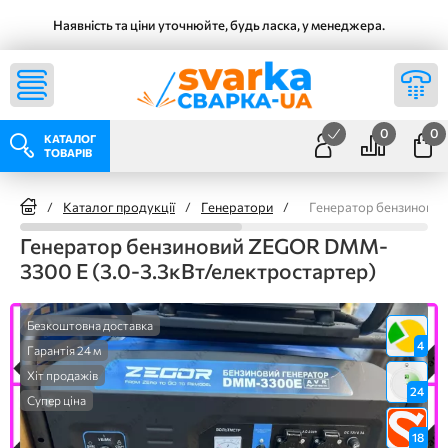
Наявність та ціни уточнюйте, будь ласка, у менеджера.
0
0
КАТАЛОГ
ТОВАРІВ
/
Каталог продукції
/
Генератори
/
Генератор бензиновий
Генератор бензиновий ZEGOR DMM-
3300 E (3.0-3.3кВт/електростартер)
Безкоштовна доставка
4
Гарантія 24 м
Хіт продажів
24
Супер ціна
18