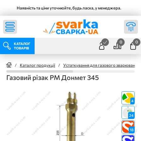
Наявність та ціни уточнюйте, будь ласка, у менеджера.
0
0
КАТАЛОГ
ТОВАРІВ
/
Каталог продукції
/
Устаткування для газового зварювання
Газовий різак РМ Донмет 345
4
24
18