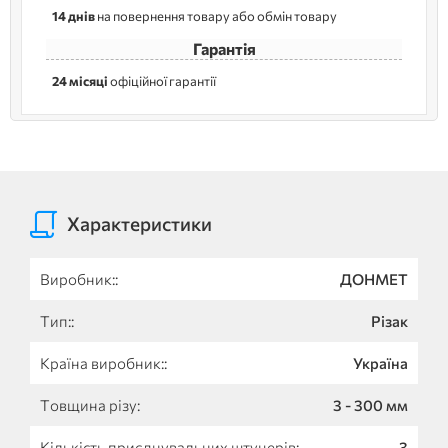
14 днів
на повернення товару або обмін товару
Гарантія
24 місяці
офіційної гарантії
Характеристики
Виробник::
ДОНМЕТ
Тип::
Різак
Країна виробник::
Україна
Товщина різу:
3 - 300 мм
Кількість приєднувальних штуцерів:
3