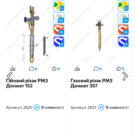
4
4
24
24
18
18
4
4
0
0
0
0
Газовий різак РМ3
Газовий різак РМ3
Донмет 152
Донмет 357
В наявності
В наявності
Артикул:
2820
Артикул:
2821