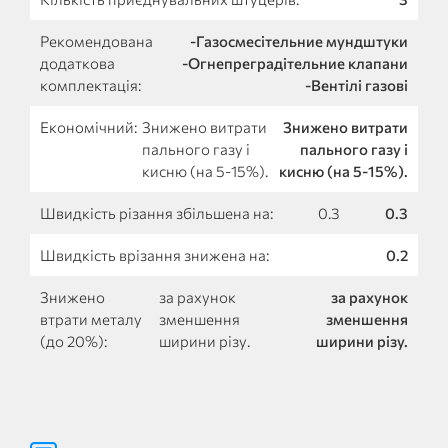
Рекомендована
-Газосмесітельние мундштуки
додаткова
-Огнепреградітельние клапани
комплектація:
-Вентілі газові
Економічний:
Знижено витрати
Знижено витрати
пального газу і
пального газу і
кисню (на 5-15%).
кисню (на 5-15%).
Швидкість різання збільшена на:
0.3
0.3
Швидкість врізання знижена на:
0.2
Знижено
за рахунок
за рахунок
втрати металу
зменшення
зменшення
(до 20%):
ширини різу.
ширини різу.