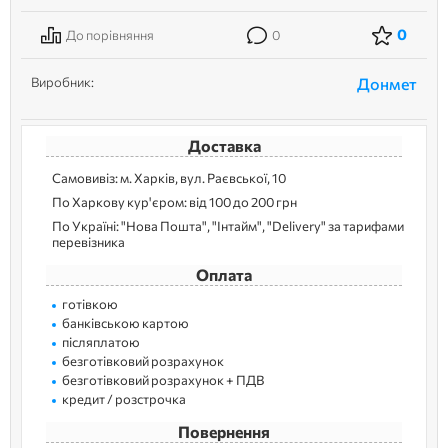
0
До порівняння
0
Виробник:
Донмет
Доставка
Самовивіз: м. Харків, вул. Раєвської, 10
По Харкову кур'єром: від 100 до 200 грн
По Україні: "Нова Пошта", "Інтайм", "Delivery" за тарифами
перевізника
Оплата
готівкою
банківською картою
післяплатою
безготівковий розрахунок
безготівковий розрахунок + ПДВ
кредит / розстрочка
Повернення