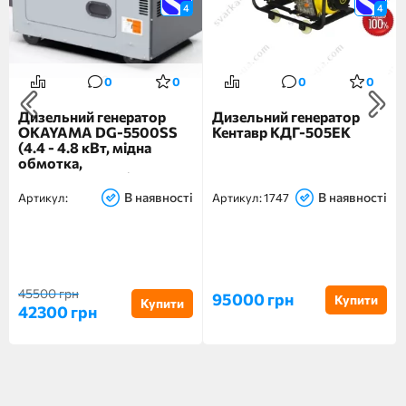
4
4
0
0
0
0
Дизельний генератор
Дизельний генератор
OKAYAMA DG-5500SS
Кентавр КДГ-505ЕК
(4.4 - 4.8 кВт, мідна
обмотка,
електростартер)
В наявності
В наявності
Артикул:
Артикул:
1747
45500 грн
95000 грн
Купити
Купити
42300 грн