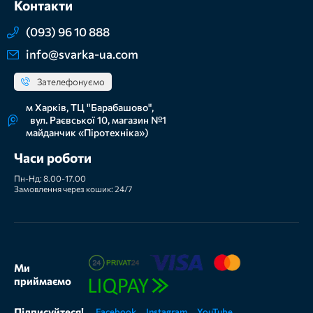
Контакти
(093) 96 10 888
info@svarka-ua.com
Зателефонуємо
м Харків, ТЦ "Барабашово",
вул. Раєвської 10, магазин №1
майданчик «Піротехніка»)
Часи роботи
Пн-Нд: 8.00-17.00
Замовлення через кошик: 24/7
Ми
приймаємо
Підписуйтеся!
Facebook
Instagram
YouTube