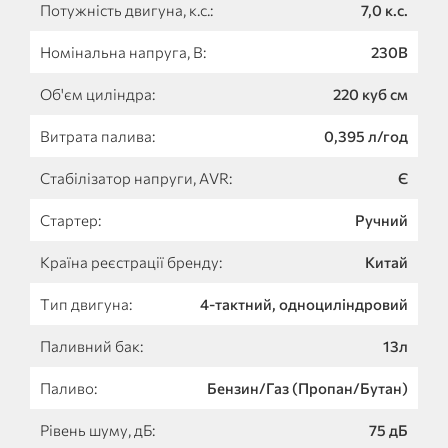
Потужність двигуна, к.с.:
7,0 к.с.
Номінальна напруга, В:
230В
Об'єм циліндра:
220 куб см
Витрата палива:
0,395 л/год
Стабілізатор напруги, AVR:
Є
Стартер:
Ручний
Країна реєстрації бренду:
Китай
Тип двигуна:
4-тактний, одноциліндровий
Паливний бак:
13л
Паливо:
Бензин/Газ (Пропан/Бутан)
Рівень шуму, дБ:
75 дБ