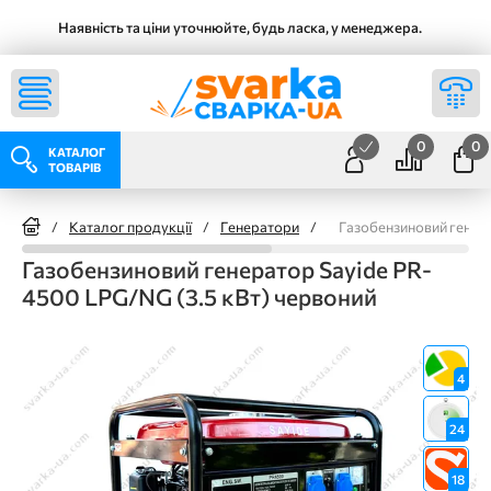
Наявність та ціни уточнюйте, будь ласка, у менеджера.
0
0
КАТАЛОГ
ТОВАРІВ
/
Каталог продукції
/
Генератори
/
Газобензиновий генера
Газобензиновий генератор Sayide PR-
4500 LPG/NG (3.5 кВт) червоний
4
24
18