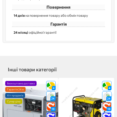
Повернення
14 днів
на повернення товару або обмін товару
Гарантія
24 місяці
офіційної гарантії
Інші товари категорії
Безкоштовна доставка
4
4
Гарантія 24 м
Хіт продажів
24
24
Супер ціна
18
18