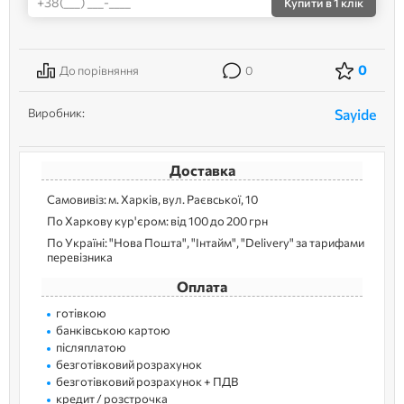
Купити
в 1 клік
0
До порівняння
0
Виробник:
Sayide
Доставка
Самовивіз: м. Харків, вул. Раєвської, 10
По Харкову кур'єром: від 100 до 200 грн
По Україні: "Нова Пошта", "Інтайм", "Delivery" за тарифами
перевізника
Оплата
готівкою
банківською картою
післяплатою
безготівковий розрахунок
безготівковий розрахунок + ПДВ
кредит / розстрочка