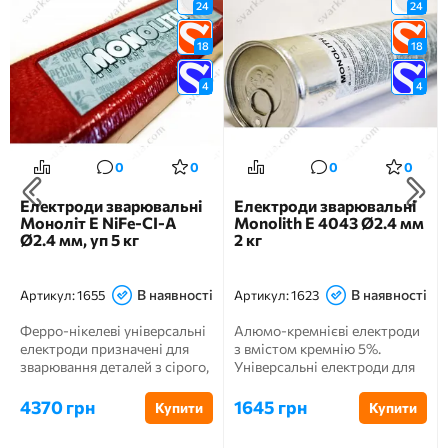
24
24
18
18
4
4
0
0
0
0
Електроди зварювальні
Електроди зварювальні
Моноліт E NiFe-CI-A
Monolith E 4043 Ø2.4 мм
Ø2.4 мм, уп 5 кг
2 кг
В наявності
В наявності
Артикул:
1655
Артикул:
1623
Ферро-нікелеві універсальні
Алюмо-кремнієві електроди
електроди призначені для
з вмістом кремнію 5%.
зварювання деталей з сірого,
Універсальні електроди для
високоміцного і к...
зварювання литого, прока...
4370 грн
1645 грн
Купити
Купити