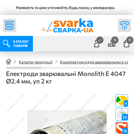
Наявність та ціни уточнюйте, будь ласка, у менеджера.
0
0
КАТАЛОГ
ТОВАРІВ
/
Каталог продукції
/
Комплектуючі для зварювального уста
Електроди зварювальні Monolith E 4047
Ø2.4 мм, уп 2 кг
4
24
18